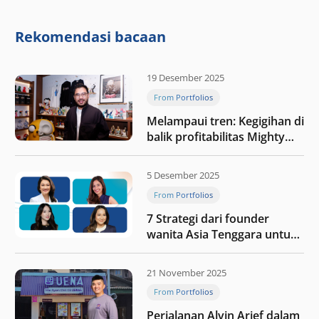
“Membangun dengan
integritas: Menumbuhkan
nilai melalui kedisiplinan”
Rekomendasi bacaan
19 Desember 2025
From Portfolios
Melampaui tren: Kegigihan di
balik profitabilitas Mighty
Jaxx
5 Desember 2025
From Portfolios
7 Strategi dari founder
wanita Asia Tenggara untuk
tetap relevan di tengah
perubahan dunia
21 November 2025
perdagangan
From Portfolios
Perjalanan Alvin Arief dalam