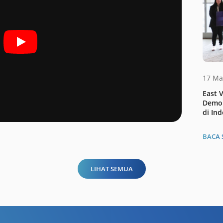
17 Ma
East 
Demo 
di In
BACA 
LIHAT SEMUA