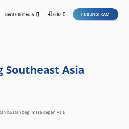
Berita & media
Acara
ID
HUBUNGI KAMI
orong pembangunan berkelanjutan dan membawa dampak positif melalui inisiatif ESG.
Sustainability Report 2026
Ini Dia Kriteria Startup Idaman Investor di Era Baru Ekosistem Teknologi!
ng Southeast Asia
an buatan bagi masa depan Asia