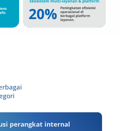
erbagai
egori
usi perangkat internal