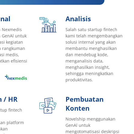
nal
Analisis
n Nexmedis
Salah satu startup fintech
 GenAl untuk
kami telah mengembangkan
si kegiatan
solusi internal yang akan
an rangkuman
membantu menghasilkan
si medis,
dan mendebug kode,
kan efisiensi
menganalisis data,
menghasilkan insight,
sehingga meningkatkan
produktivitas.
n / HR
Pembuatan
Konten
rtup fintech
Novelship menggunakan
n platform
GenAl untuk
akan
mengotomatisasi deskripsi