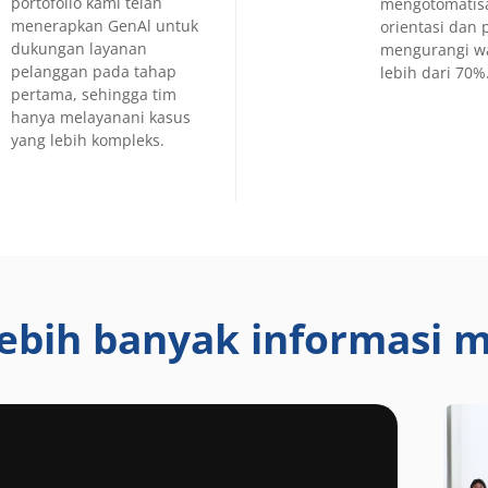
portofolio kami telah
mengotomatisa
menerapkan GenAl untuk
orientasi dan 
dukungan layanan
mengurangi wa
pelanggan pada tahap
lebih dari 70%
pertama, sehingga tim
hanya melayanani kasus
yang lebih kompleks.
ebih banyak informasi m