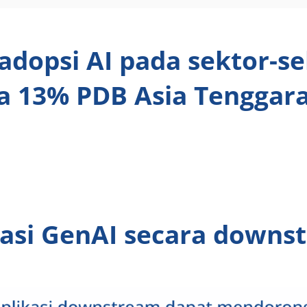
opsi AI pada sektor-se
 13% PDB Asia Tenggara
kasi GenAI secara downs