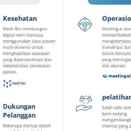
Kesehatan
Operasio
Mesh Bio membangun
Meeting.ai da
digital twin manusia
memanfaatkan
menggunakan data pasien
mengotomatisa
multi-dimensi untuk
transkripsi d
menghasilkan wawasan
dalam konsulta
yang dipersonalisasi dan
yang meningkat
rekomendasi perawatan
dan akurasi.
pasien.
pelatiha
Dukungan
Salah satu sta
Pelanggan
kami sedang
mengembangka
Beberapa startup dalam
internal yang 