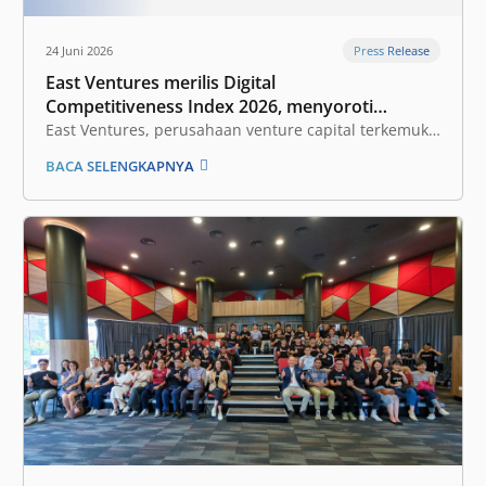
Press Release
24 Juni 2026
East Ventures merilis Digital
Competitiveness Index 2026, menyoroti
fase transformasi digital Indonesia
East Ventures, perusahaan venture capital terkemuka
selanjutnya
dan pionir investasi startup, bersama dengan
BACA SELENGKAPNYA
Katadata Insight Center, meluncurkan laporan East
Ventures – Digital Competitiveness Index (EV-DCI)
2026. Mengusung tema “Penguatan pembangunan
nasional melalui pemberdayaan teknologi digital”,
laporan…