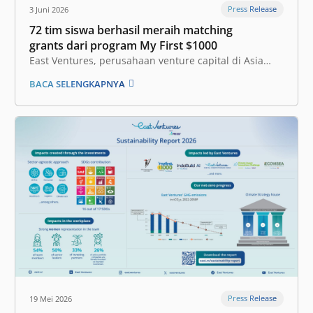
Press Release
3 Juni 2026
72 tim siswa berhasil meraih matching
grants dari program My First $1000
East Ventures, perusahaan venture capital di Asia
Tenggara, telah sukses menyelesaikan program My
BACA SELENGKAPNYA
First $1000 yang diluncurkan pada bulan Februari
2026 melalui acara Showcase Day pada 30 Mei 2026.
Kegiatan ini menandai puncak dari delapan…
Press Release
19 Mei 2026