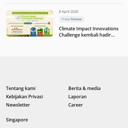
“Membangun dengan
integritas: Menumbuhkan
8 April 2026
nilai melalui kedisiplinan”
Press Release
Climate Impact Innovations
Challenge kembali hadir
dengan total hadiah terbesar
sebesar Rp15 miliar dan
mitra baru
Tentang kami
Berita & media
Kebijakan Privasi
Laporan
Newsletter
Career
Singapore