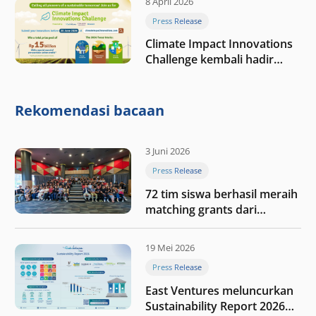
8 April 2026
nilai melalui kedisiplinan”
Press Release
Climate Impact Innovations
Challenge kembali hadir
dengan total hadiah terbesar
sebesar Rp15 miliar dan
mitra baru
Rekomendasi bacaan
3 Juni 2026
Press Release
72 tim siswa berhasil meraih
matching grants dari
program My First $1000
19 Mei 2026
Press Release
East Ventures meluncurkan
Sustainability Report 2026