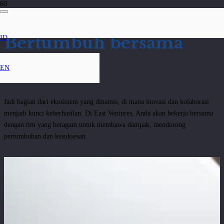
Bertumbuh bersama
ID
kami
EN
Jadi bagian dari ekosistem yang dinamis, di mana inovasi dan kolaborasi
menjadi kunci keberhasilan. Di East Ventures, Anda akan bekerja bersama
dengan tim yang beragam untuk membawa dampak, mendorong
pertumbuhan dan kesuksesan.