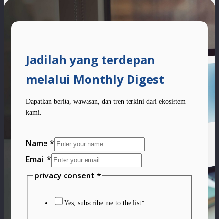
Jadilah yang terdepan
melalui Monthly Digest
Dapatkan berita, wawasan, dan tren terkini dari ekosistem
kami.
Email
Name
*
Layout
Email
*
Name
privacy consent
*
Yes, subscribe me to the list*