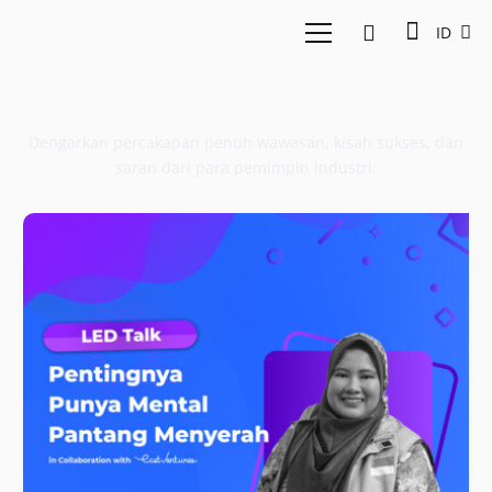
ID
Podcast
Dengarkan percakapan penuh wawasan, kisah sukses, dan
saran dari para pemimpin industri.