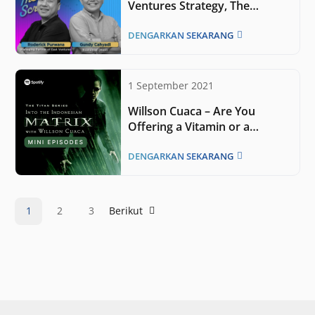
Ventures Strategy, The
Potential of Indonesia’s Digital
Economy | OTS
DENGARKAN SEKARANG
1 September 2021
Willson Cuaca – Are You
Offering a Vitamin or a
Painkiller?
DENGARKAN SEKARANG
1
2
3
Berikut