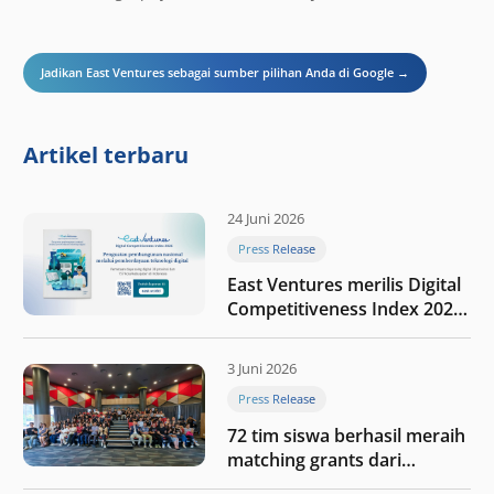
Jadikan East Ventures sebagai sumber pilihan Anda di Google →
Artikel terbaru
24 Juni 2026
Press Release
East Ventures merilis Digital
Competitiveness Index 2026,
menyoroti fase transformasi
digital Indonesia selanjutnya
3 Juni 2026
Press Release
72 tim siswa berhasil meraih
matching grants dari
program My First $1000