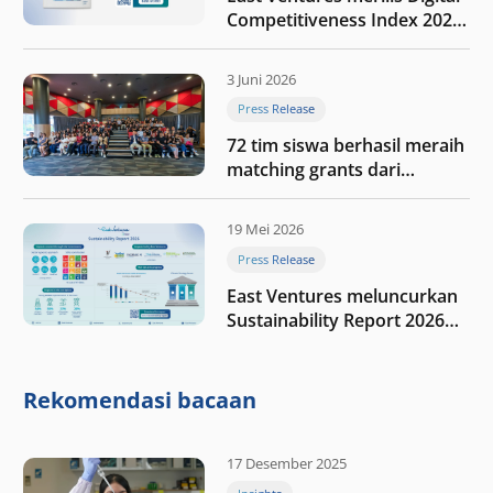
Competitiveness Index 2026,
menyoroti fase transformasi
digital Indonesia selanjutnya
3 Juni 2026
Press Release
72 tim siswa berhasil meraih
matching grants dari
program My First $1000
19 Mei 2026
Press Release
East Ventures meluncurkan
Sustainability Report 2026
“Membangun dengan
integritas: Menumbuhkan
nilai melalui kedisiplinan”
Rekomendasi bacaan
17 Desember 2025