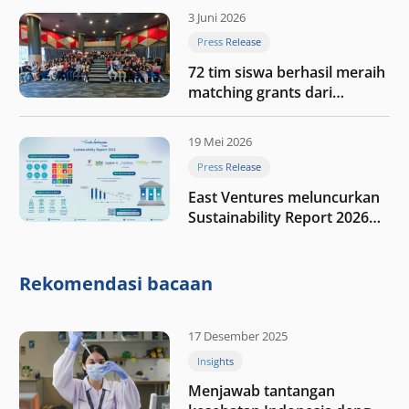
digital Indonesia selanjutnya
3 Juni 2026
Press Release
72 tim siswa berhasil meraih
matching grants dari
program My First $1000
19 Mei 2026
Press Release
East Ventures meluncurkan
Sustainability Report 2026
“Membangun dengan
integritas: Menumbuhkan
nilai melalui kedisiplinan”
Rekomendasi bacaan
17 Desember 2025
Insights
Menjawab tantangan