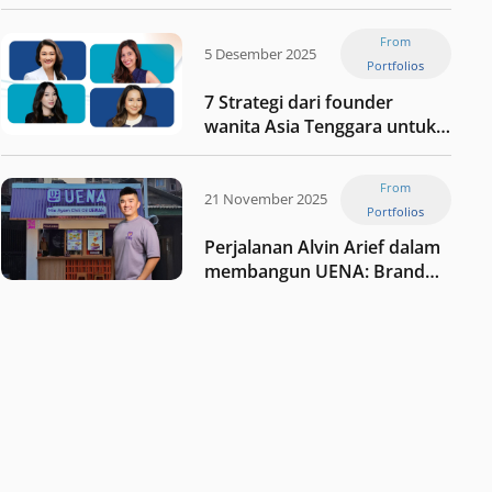
Jaxx
From
5 Desember 2025
Portfolios
7 Strategi dari founder
wanita Asia Tenggara untuk
tetap relevan di tengah
perubahan dunia
From
perdagangan
21 November 2025
Portfolios
Perjalanan Alvin Arief dalam
membangun UENA : Brand
F&B berbasis teknologi di
Indonesia