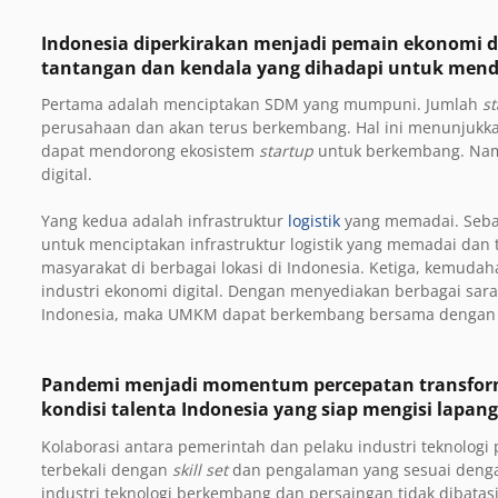
Indonesia diperkirakan menjadi pemain ekonomi dig
tantangan dan kendala yang dihadapi untuk mendo
Pertama adalah menciptakan SDM yang mumpuni. Jumlah
st
perusahaan dan akan terus berkembang. Hal ini menunjukka
dapat mendorong ekosistem
startup
untuk berkembang. Namu
digital.
Yang kedua adalah infrastruktur
logistik
yang memadai. Sebag
untuk menciptakan infrastruktur logistik yang memadai dan
masyarakat di berbagai lokasi di Indonesia. Ketiga, kemud
industri ekonomi digital. Dengan menyediakan berbagai s
Indonesia, maka UMKM dapat berkembang bersama dengan i
Pandemi menjadi momentum percepatan transformas
kondisi talenta Indonesia yang siap mengisi lapanga
Kolaborasi antara pemerintah dan pelaku industri teknologi p
terbekali dengan
skill set
dan pengalaman yang sesuai denga
industri teknologi berkembang dan persaingan tidak dibatasi