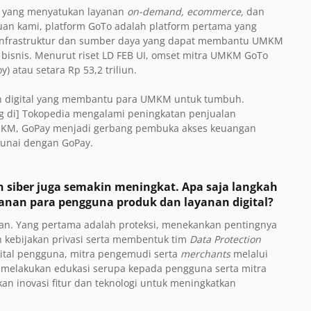
 yang menyatukan layanan
on-demand, ecommerce,
dan
an kami, platform GoTo adalah platform pertama yang
ki infrastruktur dan sumber daya yang dapat membantu UMKM
l bisnis. Menurut riset LD FEB UI, omset mitra UMKM GoTo
) atau setara Rp 53,2 triliun.
an digital yang membantu para UMKM untuk tumbuh.
ng di] Tokopedia mengalami peningkatan penjualan
MKM, GoPay menjadi gerbang pembuka akses keuangan
tunai dengan GoPay.
 siber juga semakin meningkat. Apa saja langkah
nan para pengguna produk dan layanan digital?
an. Yang pertama adalah proteksi, menekankan pentingnya
 kebijakan privasi serta membentuk tim
Data Protection
gital pengguna, mitra pengemudi serta
merchants
melalui
if melakukan edukasi serupa kepada pengguna serta mitra
n inovasi fitur dan teknologi untuk meningkatkan