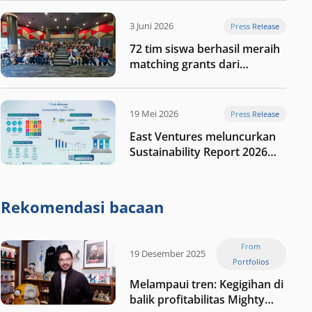
digital Indonesia selanjutnya
3 Juni 2026
Press Release
72 tim siswa berhasil meraih
matching grants dari
program My First $1000
19 Mei 2026
Press Release
East Ventures meluncurkan
Sustainability Report 2026
“Membangun dengan
integritas: Menumbuhkan
nilai melalui kedisiplinan”
Rekomendasi bacaan
From
19 Desember 2025
Portfolios
Melampaui tren: Kegigihan di
balik profitabilitas Mighty