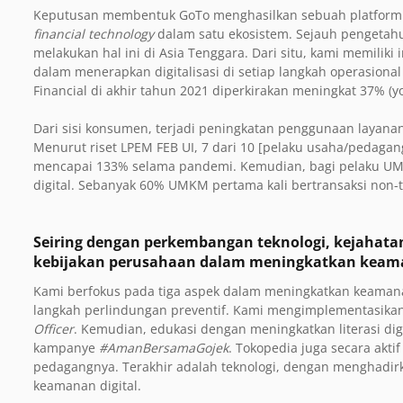
Keputusan membentuk GoTo menghasilkan sebuah platform
financial technology
dalam satu ekosistem. Sejauh pengetahu
melakukan hal ini di
Asia Tenggara. Dari situ, kami memili
dalam menerapkan digitalisasi di setiap langkah operasiona
Financial di akhir tahun 2021 diperkirakan meningkat 37% (yoy
Dari sisi konsumen, terjadi peningkatan penggunaan layan
Menurut riset LPEM FEB UI, 7 dari 10 [pelaku usaha/pedaga
mencapai 133% selama pandemi. Kemudian, bagi pelaku U
digital. Sebanyak 60% UMKM pertama kali bertransaksi non-
Seiring dengan perkembangan teknologi, kejahatan
kebijakan perusahaan dalam meningkatkan keama
Kami berfokus pada tiga aspek dalam meningkatkan keaman
langkah perlindungan preventif. Kami mengimplementasikan
Officer
. Kemudian, edukasi dengan meningkatkan literasi di
kampanye
#AmanBersamaGojek
. Tokopedia juga secara akt
pedagangnya. Terakhir adalah teknologi, dengan menghadirka
keamanan digital.