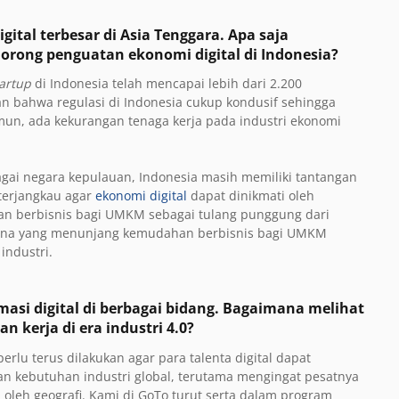
ital terbesar di Asia Tenggara. Apa saja
rong penguatan ekonomi digital di Indonesia?
artup
di Indonesia telah mencapai lebih dari 2.200
n bahwa regulasi di Indonesia cukup kondusif sehingga
n, ada kekurangan tenaga kerja pada industri ekonomi
ai negara kepulauan, Indonesia masih memiliki tantangan
 terjangkau agar
ekonomi digital
dapat dinikmati oleh
ahan berbisnis bagi UMKM sebagai tulang punggung dari
arana yang menunjang kemudahan berbisnis bagi UMKM
ndustri.
i digital di berbagai bidang. Bagaimana melihat
n kerja di era industri 4.0?
erlu terus dilakukan agar para talenta digital dapat
n kebutuhan industri global, terutama mengingat pesatnya
 oleh geografi. Kami di GoTo turut serta dalam program