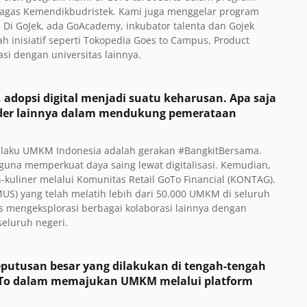
agas Kemendikbudristek. Kami juga menggelar program
 Di GoJek, ada GoAcademy, inkubator talenta dan Gojek
ah inisiatif seperti Tokopedia Goes to Campus, Product
i dengan universitas lainnya.
 adopsi digital menjadi suatu keharusan. Apa saja
older lainnya dalam mendukung pemerataan
 pelaku UMKM Indonesia adalah gerakan #BangkitBersama.
una memperkuat daya saing lewat digitalisasi. Kemudian,
liner melalui Komunitas Retail GoTo Financial (KONTAG).
MUS) yang telah melatih lebih dari 50.000 UMKM di seluruh
s mengeksplorasi berbagai kolaborasi lainnya dengan
eluruh negeri.
putusan besar yang dilakukan di tengah-tengah
oTo dalam memajukan UMKM melalui platform