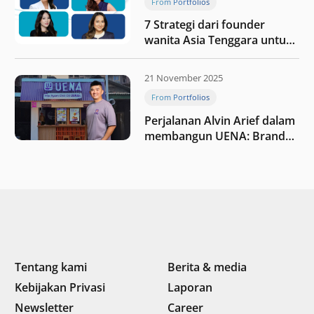
From Portfolios
7 Strategi dari founder
wanita Asia Tenggara untuk
tetap relevan di tengah
perubahan dunia
21 November 2025
perdagangan
From Portfolios
Perjalanan Alvin Arief dalam
membangun UENA : Brand
F&B berbasis teknologi di
Indonesia
Tentang kami
Berita & media
Kebijakan Privasi
Laporan
Newsletter
Career