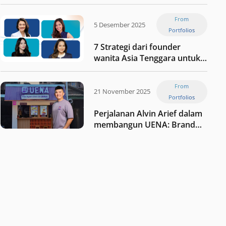
Jaxx
From
5 Desember 2025
Portfolios
7 Strategi dari founder
wanita Asia Tenggara untuk
tetap relevan di tengah
perubahan dunia
From
perdagangan
21 November 2025
Portfolios
Perjalanan Alvin Arief dalam
membangun UENA : Brand
F&B berbasis teknologi di
Indonesia