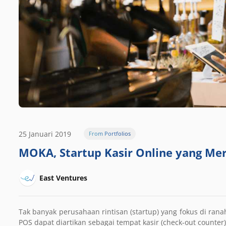
25 Januari 2019
From Portfolios
MOKA, Startup Kasir Online yang M
East Ventures
Tak banyak perusahaan rintisan (startup) yang fokus di rana
POS dapat diartikan sebagai tempat kasir (check-out counter)