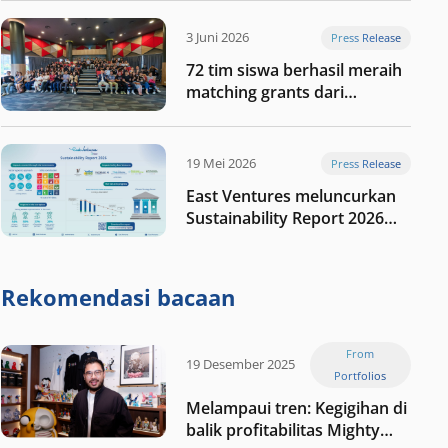
digital Indonesia selanjutnya
3 Juni 2026
Press Release
72 tim siswa berhasil meraih
matching grants dari
program My First $1000
19 Mei 2026
Press Release
East Ventures meluncurkan
Sustainability Report 2026
“Membangun dengan
integritas: Menumbuhkan
nilai melalui kedisiplinan”
Rekomendasi bacaan
From
19 Desember 2025
Portfolios
Melampaui tren: Kegigihan di
balik profitabilitas Mighty