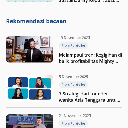
Sustainability Report 2026
“Membangun dengan
integritas: Menumbuhkan
nilai melalui kedisiplinan”
Rekomendasi bacaan
19 Desember 2025
From Portfolios
Melampaui tren: Kegigihan di
balik profitabilitas Mighty
Jaxx
5 Desember 2025
From Portfolios
7 Strategi dari founder
wanita Asia Tenggara untuk
tetap relevan di tengah
perubahan dunia
21 November 2025
perdagangan
From Portfolios