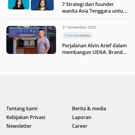
7 Strategi dari founder
wanita Asia Tenggara untuk
tetap relevan di tengah
perubahan dunia
21 November 2025
perdagangan
From Portfolios
Perjalanan Alvin Arief dalam
membangun UENA : Brand
F&B berbasis teknologi di
Indonesia
Tentang kami
Berita & media
Kebijakan Privasi
Laporan
Newsletter
Career