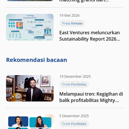
program My First $1000
19 Mei 2026
Press Release
East Ventures meluncurkan
Sustainability Report 2026
“Membangun dengan
integritas: Menumbuhkan
nilai melalui kedisiplinan”
Rekomendasi bacaan
19 Desember 2025
From Portfolios
Melampaui tren: Kegigihan di
balik profitabilitas Mighty
Jaxx
5 Desember 2025
From Portfolios