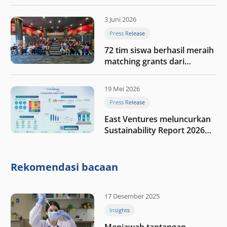
menyoroti fase transformasi
digital Indonesia selanjutnya
3 Juni 2026
Press Release
72 tim siswa berhasil meraih
matching grants dari
program My First $1000
19 Mei 2026
Press Release
East Ventures meluncurkan
Sustainability Report 2026
“Membangun dengan
integritas: Menumbuhkan
nilai melalui kedisiplinan”
Rekomendasi bacaan
17 Desember 2025
Insights
Menjawab tantangan