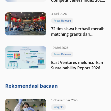
Competitiveness Index 2026,
menyoroti fase transformasi
digital Indonesia selanjutnya
3 Juni 2026
Press Release
72 tim siswa berhasil meraih
matching grants dari
program My First $1000
19 Mei 2026
Press Release
East Ventures meluncurkan
Sustainability Report 2026
“Membangun dengan
integritas: Menumbuhkan
nilai melalui kedisiplinan”
Rekomendasi bacaan
17 Desember 2025
Insights