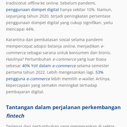
tradisional
offline
ke
online
. Sebelum pandemi,
penggunaan dompet digital
hanya sekitar 10%. Namun,
sepanjang tahun 2020, terjadi peningkatan persentase
penggunaan dompet digital yang cukup signifikan, yaitu
mencapai 44%.
Karantina dan pembatasan sosial selama pandemi
mempercepat adopsi belanja
online
, menjadikan
e-
commerce
sebagai sarana untuk konsumen dan bisnis.
Hasilnya? Pertumbuhan
e-commerce
yang luar biasa
sebesar
40% YoY dalam
e-commerce
selama semester
pertama tahun 2022. Lebih mengesankan lagi,
53%
pengguna
e-commerce
lebih memilih
e-wallet
. Artinya,
kepercayaan yang semakin meningkat terhadap
pembayaran digital.
Tantangan dalam perjalanan perkembangan
fintech
Terlepas dari pertumbuhan yang mengesankan di sektor