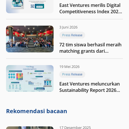
East Ventures merilis Digital
Competitiveness Index 2026,
menyoroti fase transformasi
digital Indonesia selanjutnya
3 Juni 2026
Press Release
72 tim siswa berhasil meraih
matching grants dari
program My First $1000
19 Mei 2026
Press Release
East Ventures meluncurkan
Sustainability Report 2026
“Membangun dengan
integritas: Menumbuhkan
nilai melalui kedisiplinan”
Rekomendasi bacaan
17 Desember 2025