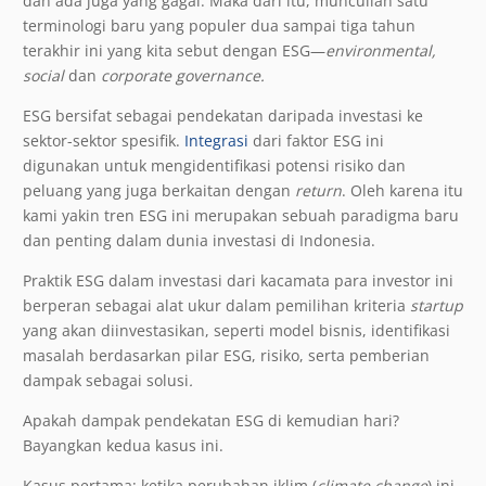
dan ada juga yang gagal. Maka dari itu, muncullah satu
terminologi baru yang populer dua sampai tiga tahun
terakhir ini yang kita sebut dengan ESG—
environmental,
social
dan
corporate governance.
ESG bersifat sebagai pendekatan daripada investasi ke
sektor-sektor spesifik.
Integrasi
dari faktor ESG ini
digunakan untuk mengidentifikasi potensi risiko dan
peluang yang juga berkaitan dengan
return
. Oleh karena itu
kami yakin tren ESG ini merupakan sebuah paradigma baru
dan penting dalam dunia investasi di Indonesia.
Praktik ESG dalam investasi dari kacamata para investor ini
berperan sebagai alat ukur dalam pemilihan kriteria
startup
yang akan diinvestasikan, seperti model bisnis, identifikasi
masalah berdasarkan pilar ESG, risiko, serta pemberian
dampak sebagai solusi
.
Apakah dampak pendekatan ESG di kemudian hari?
Bayangkan kedua kasus ini.
Kasus pertama: ketika perubahan iklim (
climate change
) ini