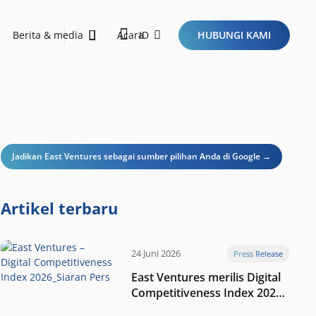
Berita & media
Acara
ID
HUBUNGI KAMI
orong pembangunan berkelanjutan dan membawa dampak positif melalui inisiatif ESG.
Sustainability Report 2026
Ini Dia Kriteria Startup Idaman Investor di Era Baru Ekosistem Teknologi!
Jadikan East Ventures sebagai sumber pilihan Anda di Google →
Artikel terbaru
24 Juni 2026
Press Release
East Ventures merilis Digital
Competitiveness Index 2026,
menyoroti fase transformasi