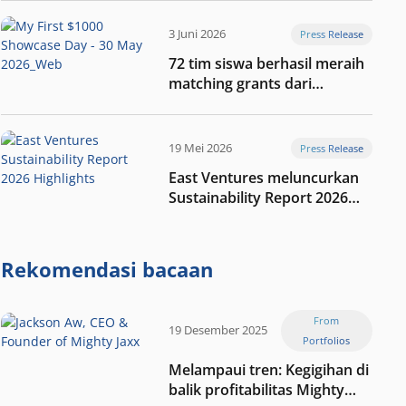
digital Indonesia selanjutnya
3 Juni 2026
Press Release
72 tim siswa berhasil meraih
matching grants dari
program My First $1000
19 Mei 2026
Press Release
East Ventures meluncurkan
Sustainability Report 2026
“Membangun dengan
integritas: Menumbuhkan
nilai melalui kedisiplinan”
Rekomendasi bacaan
From
19 Desember 2025
Portfolios
Melampaui tren: Kegigihan di
balik profitabilitas Mighty