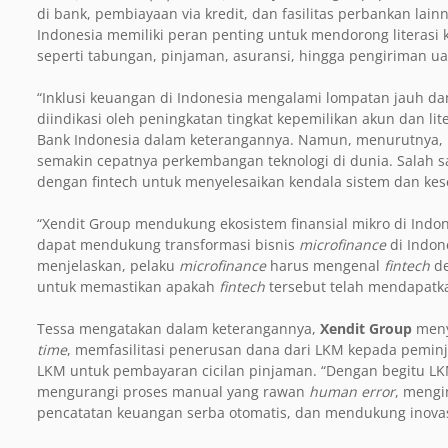
di bank, pembiayaan via kredit, dan fasilitas perbankan lai
Indonesia memiliki peran penting untuk mendorong literasi
seperti tabungan, pinjaman, asuransi, hingga pengiriman ua
“Inklusi keuangan di Indonesia mengalami lompatan jauh da
diindikasi oleh peningkatan tingkat kepemilikan akun dan lit
Bank Indonesia dalam keterangannya. Namun, menurutnya, 
semakin cepatnya perkembangan teknologi di dunia. Salah s
dengan fintech untuk menyelesaikan kendala sistem dan kes
“Xendit Group mendukung ekosistem finansial mikro di Indo
dapat mendukung transformasi bisnis
microfinance
di Indon
menjelaskan, pelaku
microfinance
harus mengenal
fintech
de
untuk memastikan apakah
fintech
tersebut telah mendapatka
Tessa mengatakan dalam keterangannya,
Xendit Group
meny
time
, memfasilitasi penerusan dana dari LKM kepada peminj
LKM untuk pembayaran cicilan pinjaman. “Dengan begitu LKM 
mengurangi proses manual yang rawan
human error
, mengi
pencatatan keuangan serba otomatis, dan mendukung inovasi