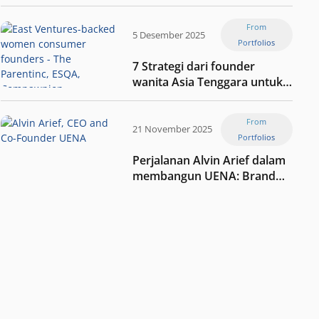
Jaxx
From
5 Desember 2025
Portfolios
7 Strategi dari founder
wanita Asia Tenggara untuk
tetap relevan di tengah
perubahan dunia
From
perdagangan
21 November 2025
Portfolios
Perjalanan Alvin Arief dalam
membangun UENA : Brand
F&B berbasis teknologi di
Indonesia