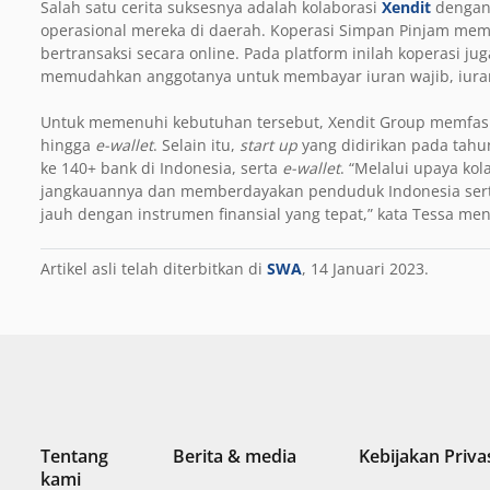
Salah satu cerita suksesnya adalah kolaborasi
Xendit
dengan 
operasional mereka di daerah. Koperasi Simpan Pinjam me
bertransaksi secara online. Pada platform inilah koperasi 
memudahkan anggotanya untuk membayar iuran wajib, iuran 
Untuk memenuhi kebutuhan tersebut, Xendit Group memfasili
hingga
e-wallet
. Selain itu,
start up
yang didirikan pada tahu
ke 140+ bank di Indonesia, serta
e-wallet
. “Melalui upaya ko
jangkauannya dan memberdayakan penduduk Indonesia ser
jauh dengan instrumen finansial yang tepat,” kata Tessa m
Artikel asli telah diterbitkan di
SWA
, 14 Januari 2023.
Tentang
Berita & media
Kebijakan Priva
kami