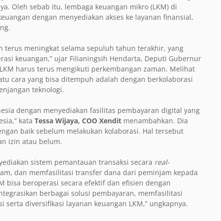
nnya. Oleh sebab itu, lembaga keuangan mikro (LKM) di
 keuangan dengan menyediakan akses ke layanan finansial,
ng.
n terus meningkat selama sepuluh tahun terakhir, yang
erasi keuangan,” ujar Filianingsih Hendarta, Deputi Gubernur
LKM harus terus mengikuti perkembangan zaman. Melihat
atu cara yang bisa ditempuh adalah dengan berkolaborasi
enjangan teknologi.
nesia dengan menyediakan fasilitas pembayaran digital yang
esia,” kata
Tessa Wijaya, COO Xendit
menambahkan. Dia
ngan baik sebelum melakukan kolaborasi. Hal tersebut
n izin atau belum.
ediakan sistem pemantauan transaksi secara
real-
am, dan memfasilitasi transfer dana dari peminjam kepada
bisa beroperasi secara efektif dan efisien dengan
ntegrasikan berbagai solusi pembayaran, memfasilitasi
 serta diversifikasi layanan keuangan LKM,” ungkapnya.