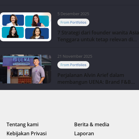
5 Desember 2025
From Portfolios
7 Strategi dari founder wanita Asia
Tenggara untuk tetap relevan di
tengah perubahan dunia
perdagangan
21 November 2025
From Portfolios
Perjalanan Alvin Arief dalam
membangun UENA : Brand F&B
berbasis teknologi di Indonesia
Tentang kami
Berita & media
Kebijakan Privasi
Laporan