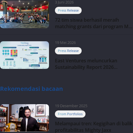
3 Juni 2026
Press Release
72 tim siswa berhasil meraih
matching grants dari program My
First $1000
19 Mei 2026
Press Release
East Ventures meluncurkan
Sustainability Report 2026
“Membangun dengan integritas:
Menumbuhkan nilai melalui
kedisiplinan”
Rekomendasi bacaan
19 Desember 2025
From Portfolios
Melampaui tren: Kegigihan di balik
profitabilitas Mighty Jaxx