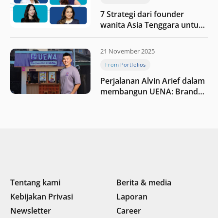
7 Strategi dari founder
wanita Asia Tenggara untuk
tetap relevan di tengah
perubahan dunia
21 November 2025
perdagangan
From Portfolios
Perjalanan Alvin Arief dalam
membangun UENA : Brand
F&B berbasis teknologi di
Indonesia
Tentang kami
Berita & media
Kebijakan Privasi
Laporan
Newsletter
Career