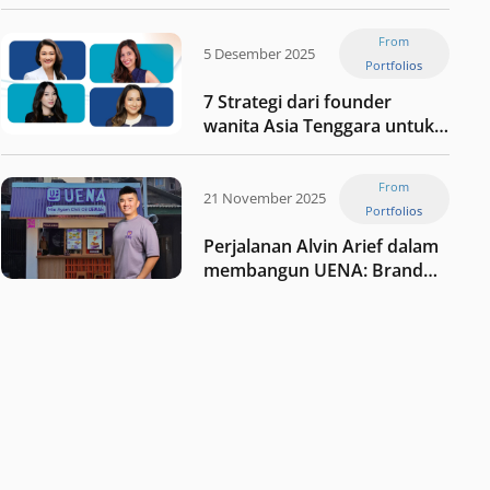
Jaxx
From
5 Desember 2025
Portfolios
7 Strategi dari founder
wanita Asia Tenggara untuk
tetap relevan di tengah
perubahan dunia
From
perdagangan
21 November 2025
Portfolios
Perjalanan Alvin Arief dalam
membangun UENA : Brand
F&B berbasis teknologi di
Indonesia