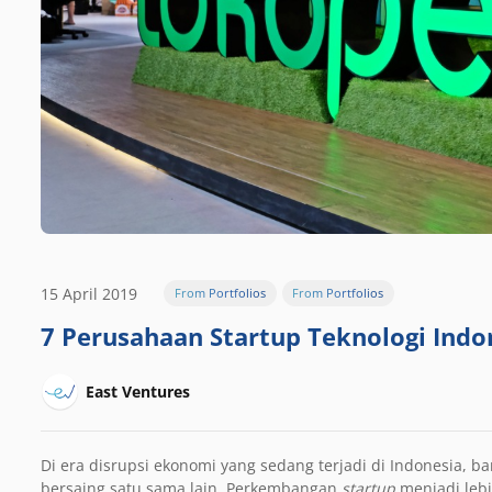
15 April 2019
From Portfolios
From Portfolios
7 Perusahaan Startup Teknologi Ind
East Ventures
Di era disrupsi ekonomi yang sedang terjadi di Indonesia, b
bersaing satu sama lain. Perkembangan
startup
menjadi leb