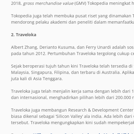
2018,
gross merchandise value
(GMV) Tokopedia meningkat hi
Tokopedia juga telah membuka pusat riset yang dinamakan To
mendorong pelaku akademi dan peneliti dalam memanfaatkan
2. Traveloka
Albert Zhang, Derianto Kusuma, dan Ferry Unardi adalah so
pada tahun 2012. Pertumbuhan Traveloka tergolong cukup c
Sejak beroperasi tujuh tahun kini Traveloka telah tersedia di
Malaysia, Singapura, Filipina, dan terbaru di Australia. Aplik
juta kali di Asia Tenggara.
Traveloka juga telah menjalin kerja sama dengan lebih dari
dan internasional, menghadirkan pilihan lebih dari 200.000 ru
Traveloka juga membangun Research & Development Center ya
biasa dikenal sebagai ‘Silicon Valley’ ala india. Ada lebih dar
tersebut. Traveloka mengungkapkan kini sudah mempekerjaka