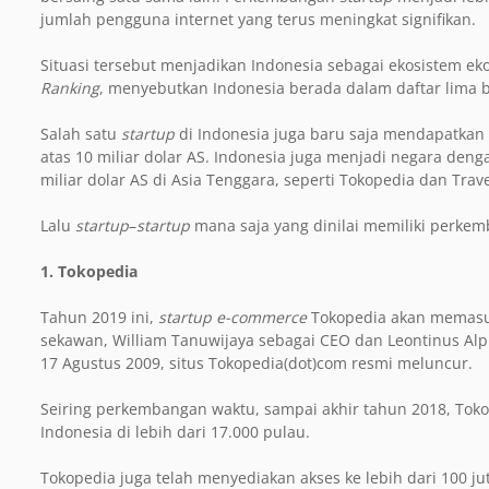
jumlah pengguna internet yang terus meningkat signifikan.
Situasi tersebut menjadikan Indonesia sebagai ekosistem eko
Ranking
, menyebutkan Indonesia berada dalam daftar lima
Salah satu
startup
di Indonesia juga baru saja mendapatkan 
atas 10 miliar dolar AS. Indonesia juga menjadi negara den
miliar dolar AS di Asia Tenggara, seperti Tokopedia dan Trav
Lalu
startup
–
startup
mana saja yang dinilai memiliki perkemb
1. Tokopedia
Tahun 2019 ini,
startup e-commerce
Tokopedia akan memasuki
sekawan, William Tanuwijaya sebagai CEO dan Leontinus Al
17 Agustus 2009, situs Tokopedia(dot)com resmi meluncur.
Seiring perkembangan waktu, sampai akhir tahun 2018, Tok
Indonesia di lebih dari 17.000 pulau.
Tokopedia juga telah menyediakan akses ke lebih dari 100 j