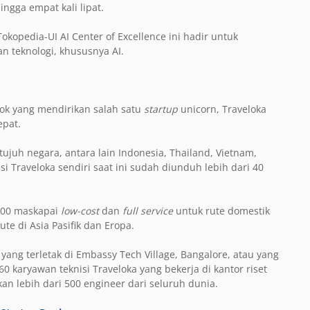
ngga empat kali lipat.
kopedia-UI AI Center of Excellence ini hadir untuk
 teknologi, khususnya AI.
sok yang mendirikan salah satu
startup
unicorn, Traveloka
epat.
 tujuh negara, antara lain Indonesia, Thailand, Vietnam,
asi Traveloka sendiri saat ini sudah diunduh lebih dari 40
 100 maskapai
low-cost
dan
full service
untuk rute domestik
te di Asia Pasifik dan Eropa.
ng terletak di Embassy Tech Village, Bangalore, atau yang
i 60 karyawan teknisi Traveloka yang bekerja di kantor riset
n lebih dari 500 engineer dari seluruh dunia.