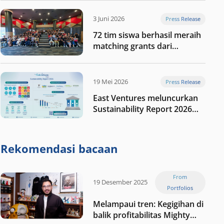
digital Indonesia selanjutnya
3 Juni 2026
Press Release
72 tim siswa berhasil meraih
matching grants dari
program My First $1000
19 Mei 2026
Press Release
East Ventures meluncurkan
Sustainability Report 2026
“Membangun dengan
integritas: Menumbuhkan
nilai melalui kedisiplinan”
Rekomendasi bacaan
From
19 Desember 2025
Portfolios
Melampaui tren: Kegigihan di
balik profitabilitas Mighty