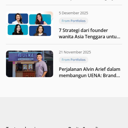
Jaxx
5 Desember 2025
From Portfolios
7 Strategi dari founder
wanita Asia Tenggara untuk
tetap relevan di tengah
perubahan dunia
21 November 2025
perdagangan
From Portfolios
Perjalanan Alvin Arief dalam
membangun UENA : Brand
F&B berbasis teknologi di
Indonesia