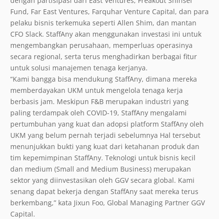
dengan partisipasi dari East Ventures, Freakout Shinsei
Fund, Far East Ventures, Farquhar Venture Capital, dan para
pelaku bisnis terkemuka seperti Allen Shim, dan mantan
CFO Slack. StaffAny akan menggunakan investasi ini untuk
mengembangkan perusahaan, memperluas operasinya
secara regional, serta terus menghadirkan berbagai fitur
untuk solusi manajemen tenaga kerjanya.
“Kami bangga bisa mendukung StaffAny, dimana mereka
memberdayakan UKM untuk mengelola tenaga kerja
berbasis jam. Meskipun F&B merupakan industri yang
paling terdampak oleh COVID-19, StaffAny mengalami
pertumbuhan yang kuat dan adopsi platform StaffAny oleh
UKM yang belum pernah terjadi sebelumnya Hal tersebut
menunjukkan bukti yang kuat dari ketahanan produk dan
tim kepemimpinan StaffAny. Teknologi untuk bisnis kecil
dan medium (Small and Medium Business) merupakan
sektor yang diinvestasikan oleh GGV secara global. Kami
senang dapat bekerja dengan StaffAny saat mereka terus
berkembang,” kata Jixun Foo, Global Managing Partner GGV
Capital.