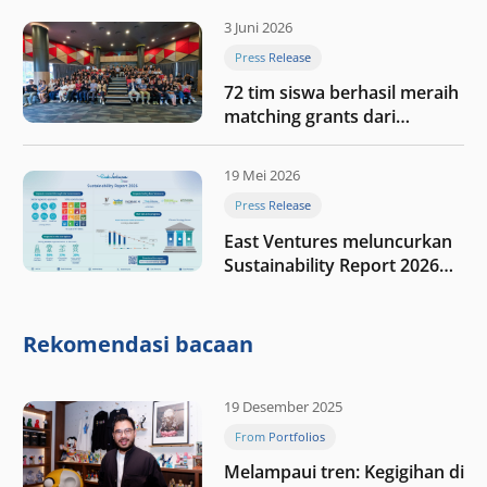
digital Indonesia selanjutnya
3 Juni 2026
Press Release
72 tim siswa berhasil meraih
matching grants dari
program My First $1000
19 Mei 2026
Press Release
East Ventures meluncurkan
Sustainability Report 2026
“Membangun dengan
integritas: Menumbuhkan
nilai melalui kedisiplinan”
Rekomendasi bacaan
19 Desember 2025
From Portfolios
Melampaui tren: Kegigihan di