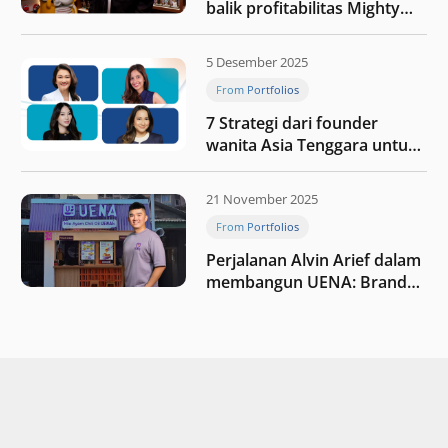
balik profitabilitas Mighty
Jaxx
5 Desember 2025
From Portfolios
7 Strategi dari founder
wanita Asia Tenggara untuk
tetap relevan di tengah
perubahan dunia
21 November 2025
perdagangan
From Portfolios
Perjalanan Alvin Arief dalam
membangun UENA : Brand
F&B berbasis teknologi di
Indonesia