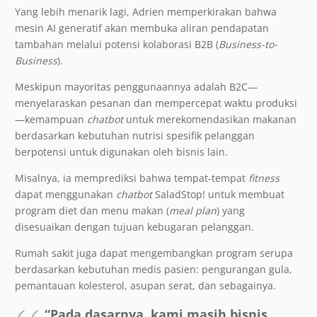
Yang lebih menarik lagi, Adrien memperkirakan bahwa
mesin AI generatif akan membuka aliran pendapatan
tambahan melalui potensi kolaborasi B2B (
Business-to-
Business
).
Meskipun mayoritas penggunaannya adalah B2C—
menyelaraskan pesanan dan mempercepat waktu produksi
—kemampuan
chatbot
untuk merekomendasikan makanan
berdasarkan kebutuhan nutrisi spesifik pelanggan
berpotensi untuk digunakan oleh bisnis lain.
Misalnya, ia memprediksi bahwa tempat-tempat
fitness
dapat menggunakan
chatbot
SaladStop! untuk membuat
program diet dan menu makan (
meal plan
) yang
disesuaikan dengan tujuan kebugaran pelanggan.
Rumah sakit juga dapat mengembangkan program serupa
berdasarkan kebutuhan medis pasien: pengurangan gula,
pemantauan kolesterol, asupan serat, dan sebagainya.
“Pada dasarnya, kami masih bisnis