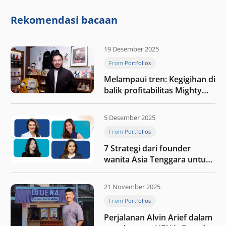
integritas: Menumbuhkan
nilai melalui kedisiplinan”
Rekomendasi bacaan
19 Desember 2025
From Portfolios
Melampaui tren: Kegigihan di
balik profitabilitas Mighty
Jaxx
5 Desember 2025
From Portfolios
7 Strategi dari founder
wanita Asia Tenggara untuk
tetap relevan di tengah
perubahan dunia
21 November 2025
perdagangan
From Portfolios
Perjalanan Alvin Arief dalam