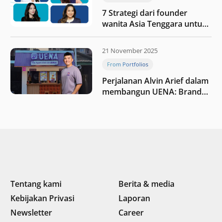
7 Strategi dari founder
wanita Asia Tenggara untuk
tetap relevan di tengah
perubahan dunia
21 November 2025
perdagangan
From Portfolios
Perjalanan Alvin Arief dalam
membangun UENA : Brand
F&B berbasis teknologi di
Indonesia
Tentang kami
Berita & media
Kebijakan Privasi
Laporan
Newsletter
Career