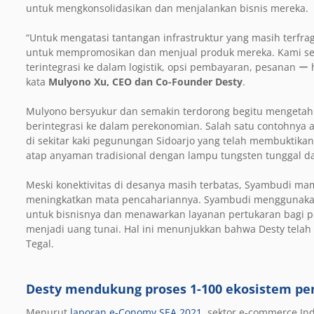
untuk mengkonsolidasikan dan menjalankan bisnis mereka.
“Untuk mengatasi tantangan infrastruktur yang masih terfr
untuk mempromosikan dan menjual produk mereka. Kami se
terintegrasi ke dalam logistik, opsi pembayaran, pesanan
ー
h
kata
Mulyono Xu, CEO dan Co-Founder Desty
.
Mulyono bersyukur dan semakin terdorong begitu mengeta
berintegrasi ke dalam perekonomian. Salah satu contohnya 
di sekitar kaki pegunungan Sidoarjo yang telah membuktikan
atap anyaman tradisional dengan lampu tungsten tunggal d
Meski konektivitas di desanya masih terbatas, Syambudi 
meningkatkan mata pencahariannya. Syambudi menggunakan 
untuk bisnisnya dan menawarkan layanan pertukaran bagi 
menjadi uang tunai. Hal ini menunjukkan bahwa Desty telah 
Tegal.
Desty mendukung proses 1-100 ekosistem pen
Menurut
laporan e-Conomy SEA 2021
, sektor e-commerce I