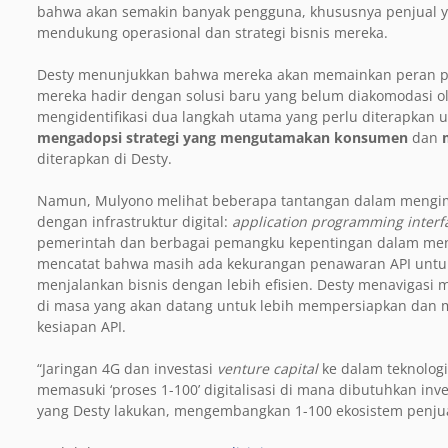
bahwa akan semakin banyak pengguna, khususnya penjual ya
mendukung operasional dan strategi bisnis mereka.
Desty menunjukkan bahwa mereka akan memainkan peran pent
mereka hadir dengan solusi baru yang belum diakomodasi o
mengidentifikasi dua langkah utama yang perlu diterapk
mengadopsi strategi yang mengutamakan konsumen
dan
diterapkan di Desty.
Namun, Mulyono melihat beberapa tantangan dalam mengimpl
dengan infrastruktur digital:
application programming interf
pemerintah dan berbagai pemangku kepentingan dalam 
mencatat bahwa masih ada kekurangan penawaran API untuk
menjalankan bisnis dengan lebih efisien. Desty menavigas
di masa yang akan datang untuk lebih mempersiapkan dan 
kesiapan API.
“Jaringan 4G dan investasi
venture capital
ke dalam teknologi
memasuki ‘proses 1-100’ digitalisasi di mana dibutuhkan inve
yang Desty lakukan, mengembangkan 1-100 ekosistem penjua