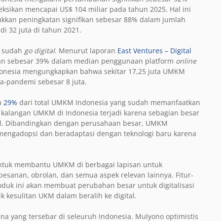
ksikan mencapai US$ 104 miliar pada tahun 2025. Hal ini
jukkan peningkatan signifikan sebesar 88% dalam jumlah
di 32 juta di tahun 2021.
g sudah
go digital
. Menurut laporan
East Ventures – Digital
katan sebesar 39% dalam median penggunaan platform
online
onesia mengungkapkan bahwa sekitar 17,25 juta UMKM
ra-pandemi sebesar 8 juta.
a
29%
dari total UMKM Indonesia yang sudah memanfaatkan
di kalangan UMKM di Indonesia terjadi karena sebagian besar
tal. Dibandingkan dengan perusahaan besar, UMKM
engadopsi dan beradaptasi dengan teknologi baru karena
untuk membantu UMKM di berbagai lapisan untuk
 pesanan, obrolan, dan semua aspek relevan lainnya. Fitur-
roduk ini akan membuat perubahan besar untuk digitalisasi
k kesulitan UKM dalam beralih ke digital.
una yang tersebar di seleuruh Indonesia. Mulyono optimistis