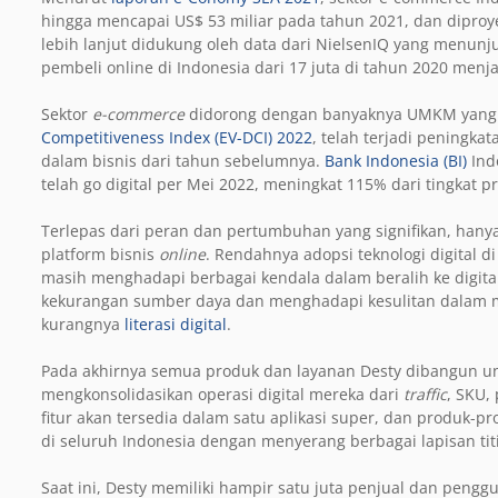
hingga mencapai US$ 53 miliar pada tahun 2021, dan diproye
lebih lanjut didukung oleh data dari NielsenIQ yang menun
pembeli online di Indonesia dari 17 juta di tahun 2020 menja
Sektor
e-commerce
didorong dengan banyaknya UMKM yan
Competitiveness Index (EV-DCI) 2022
, telah terjadi pening
dalam bisnis dari tahun sebelumnya.
Bank Indonesia (BI)
Ind
telah go digital per Mei 2022, meningkat 115% dari tingkat p
Terlepas dari peran dan pertumbuhan yang signifikan, hany
platform bisnis
online
. Rendahnya adopsi teknologi digital 
masih menghadapi berbagai kendala dalam beralih ke digi
kekurangan sumber daya dan menghadapi kesulitan dalam m
kurangnya
literasi digital
.
Pada akhirnya semua produk dan layanan Desty dibangun 
mengkonsolidasikan operasi digital mereka dari
traffic
, SKU,
fitur akan tersedia dalam satu aplikasi super, dan produk-p
di seluruh Indonesia dengan menyerang berbagai lapisan titi
Saat ini, Desty memiliki hampir satu juta penjual dan pengg