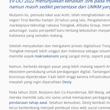
EV-DCI 2022 menunjukkan kenaikan 39% pada me
namun masih sedikit persentase dari UMKM yang
Mulyono Xu, pemuda lokal asal Aceh, telah menghabiskan seb
negeri Tirai Bambu hampir 20 tahun yang lalu. Pengalamann
marketplace
teknologi raksasa Tiongkok, Alibaba Group, mem
advantage
’, suatu perspektif baru tentang kebutuhan masyar
Indonesia yang semakin matang.
Setelah menyaksikan dan mengalami proses digitalisasi Tio
Tiongkok menjadi lebih unggul dari Indonesia sebagai sesa
memiliki aspek
makroekonomi
yang sangat mirip, seperti pop
Namun, berbeda dengan pasar yang lebih matang seperti Ame
ekosistem pendukung untuk perdagangan digital. Tantanga
bisnisnya diperkirakan 3 kali lebih tinggi karena infrastruktu
masalah yang ingin dipecahkan
Desty
.
Pada tahun 2020, Mulyono dan Co-Foundernya, Bill Wang, adal
mereka memiliki satu visi sama untuk memajukan perdagan
pendanaan tahap awal
. Setahun kemudian, Desty kembali 
terus berkembang menjadi pembuat situs web
social
comme