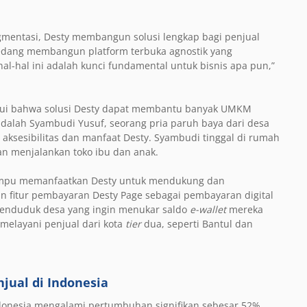
agmentasi, Desty membangun solusi lengkap bagi penjual
dang membangun platform terbuka agnostik yang
al-hal ini adalah kunci fundamental untuk bisnis apa pun,”
hui bahwa solusi Desty dapat membantu banyak UMKM
adalah Syambudi Yusuf, seorang pria paruh baya dari desa
 aksesibilitas dan manfaat Desty. Syambudi tinggal di rumah
an menjalankan toko ibu dan anak.
mampu memanfaatkan Desty untuk mendukung dan
fitur pembayaran Desty Page sebagai pembayaran digital
penduduk desa yang ingin menukar saldo
e-wallet
mereka
melayani penjual dari kota
tier
dua, seperti Bantul dan
jual di Indonesia
ndonesia mengalami pertumbuhan signifikan sebesar 52%