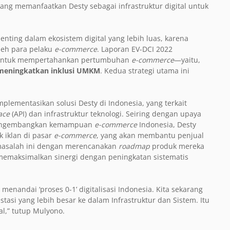
ng memanfaatkan Desty sebagai infrastruktur digital untuk
ing dalam ekosistem digital yang lebih luas, karena
leh para pelaku
e-commerce
. Laporan EV-DCI 2022
an untuk mempertahankan pertumbuhan
e-commerce
—yaitu,
meningkatkan inklusi UMKM
. Kedua strategi utama ini
ementasikan solusi Desty di Indonesia, yang terkait
ace
(API) dan infrastruktur teknologi. Seiring dengan upaya
mengembangkan kemampuan
e-commerce
Indonesia, Desty
 iklan di pasar
e-commerce
, yang akan membantu penjual
i masalah ini dengan merencanakan
roadmap
produk mereka
memaksimalkan sinergi dengan peningkatan sistematis
 menandai ‘proses 0-1’ digitalisasi Indonesia. Kita sekarang
stasi yang lebih besar ke dalam Infrastruktur dan Sistem. Itu
l,” tutup Mulyono.