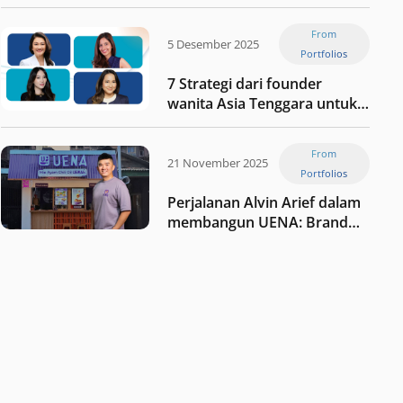
Jaxx
From
5 Desember 2025
Portfolios
7 Strategi dari founder
wanita Asia Tenggara untuk
tetap relevan di tengah
perubahan dunia
From
perdagangan
21 November 2025
Portfolios
Perjalanan Alvin Arief dalam
membangun UENA : Brand
F&B berbasis teknologi di
Indonesia