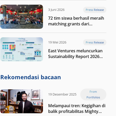
digital Indonesia selanjutnya
3 Juni 2026
Press Release
72 tim siswa berhasil meraih
matching grants dari
program My First $1000
19 Mei 2026
Press Release
East Ventures meluncurkan
Sustainability Report 2026
“Membangun dengan
integritas: Menumbuhkan
nilai melalui kedisiplinan”
Rekomendasi bacaan
From
19 Desember 2025
Portfolios
Melampaui tren: Kegigihan di
balik profitabilitas Mighty