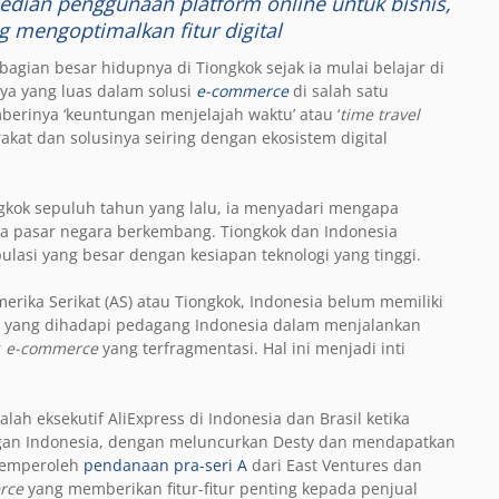
dian penggunaan platform online untuk bisnis,
 mengoptimalkan fitur digital
agian besar hidupnya di Tiongkok sejak ia mulai belajar di
ya yang luas dalam solusi
e-commerce
di salah satu
berinya ‘keuntungan menjelajah waktu’ atau ‘
time travel
akat dan solusinya seiring dengan ekosistem digital
ngkok sepuluh tahun yang lalu, ia menyadari mengapa
ma pasar negara berkembang. Tiongkok dan Indonesia
ulasi yang besar dengan kesiapan teknologi yang tinggi.
rika Serikat (AS) atau Tiongkok, Indonesia belum memiliki
n yang dihadapi pedagang Indonesia dalam menjalankan
r
e-commerce
yang terfragmentasi. Hal ini menjadi inti
ah eksekutif AliExpress di Indonesia dan Brasil ketika
gan Indonesia, dengan meluncurkan Desty dan mendapatkan
memperoleh
pendanaan pra-seri A
dari East Ventures dan
rce
yang memberikan fitur-fitur penting kepada penjual