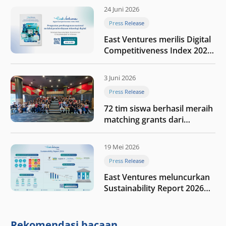
24 Juni 2026
Press Release
East Ventures merilis Digital
Competitiveness Index 2026,
menyoroti fase transformasi
digital Indonesia selanjutnya
3 Juni 2026
Press Release
72 tim siswa berhasil meraih
matching grants dari
program My First $1000
19 Mei 2026
Press Release
East Ventures meluncurkan
Sustainability Report 2026
“Membangun dengan
integritas: Menumbuhkan
nilai melalui kedisiplinan”
Rekomendasi bacaan