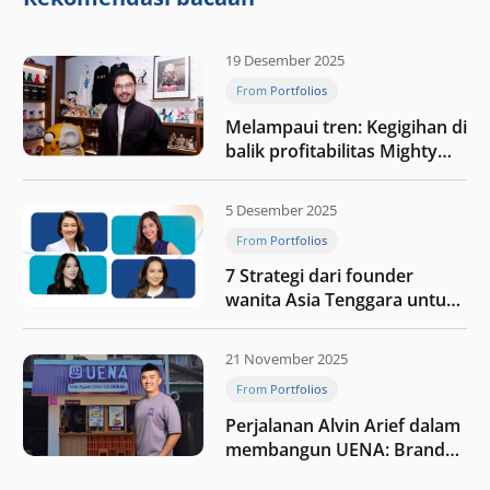
19 Desember 2025
From Portfolios
Melampaui tren: Kegigihan di
balik profitabilitas Mighty
Jaxx
5 Desember 2025
From Portfolios
7 Strategi dari founder
wanita Asia Tenggara untuk
tetap relevan di tengah
perubahan dunia
21 November 2025
perdagangan
From Portfolios
Perjalanan Alvin Arief dalam
membangun UENA : Brand
F&B berbasis teknologi di