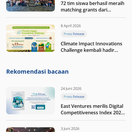
72 tim siswa berhasil meraih
matching grants dari
program My First $1000
8 April 2026
Press Release
Climate Impact Innovations
Challenge kembali hadir
dengan total hadiah terbesar
sebesar Rp15 miliar dan
mitra baru
Rekomendasi bacaan
24 Juni 2026
Press Release
East Ventures merilis Digital
Competitiveness Index 2026,
menyoroti fase transformasi
digital Indonesia selanjutnya
3 Juni 2026