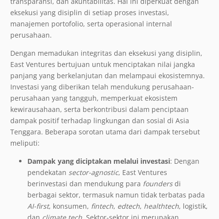
transparansi, dan akuntabilitas. Hal ini diperkuat dengan
eksekusi yang disiplin di setiap proses investasi,
manajemen portofolio, serta operasional internal
perusahaan.
Dengan memadukan integritas dan eksekusi yang disiplin,
East Ventures bertujuan untuk menciptakan nilai jangka
panjang yang berkelanjutan dan melampaui ekosistemnya.
Investasi yang diberikan telah mendukung perusahaan-
perusahaan yang tangguh, memperkuat ekosistem
kewirausahaan, serta berkontribusi dalam penciptaan
dampak positif terhadap lingkungan dan sosial di Asia
Tenggara. Beberapa sorotan utama dari dampak tersebut
meliputi:
Dampak yang diciptakan melalui investasi
: Dengan
pendekatan
sector-agnostic
, East Ventures
berinvestasi dan mendukung para
founders
di
berbagai sektor, termasuk namun tidak terbatas pada
AI-first
, konsumen,
fintech
,
edtech
,
healthtech
, logistik,
dan
climate
tech
. Sektor-sektor ini merupakan