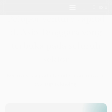
ID
Pelopor venture capital
di Asia Tenggara yang
terbuka pada seluruh
sektor
Berinvestasi pada founder dan inovator
startup teknologi