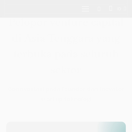
ID
Pelopor venture capital
di Asia Tenggara yang
terbuka pada seluruh
sektor
Berinvestasi pada founder dan inovator
startup teknologi