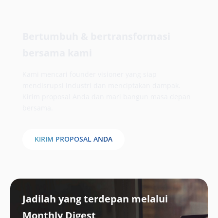
Bertumbuh & bertransformasi
bersama kami
Kami mencari founder visioner yang siap
mendisrupsi industri dan menciptakan dampak.
Kirim proposal Anda dan mari bangun masa depan
bersama.
KIRIM PROPOSAL ANDA
Jadilah yang terdepan melalui
Monthly Digest