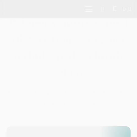
ID
Pelopor venture capital
di Asia Tenggara yang
terbuka pada seluruh
sektor
Berinvestasi pada founder dan inovator
startup teknologi