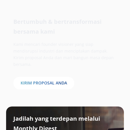
Bertumbuh & bertransformasi
bersama kami
Kami mencari founder visioner yang siap
mendisrupsi industri dan menciptakan dampak.
Kirim proposal Anda dan mari bangun masa depan
bersama.
KIRIM PROPOSAL ANDA
Jadilah yang terdepan melalui
Monthly Digest