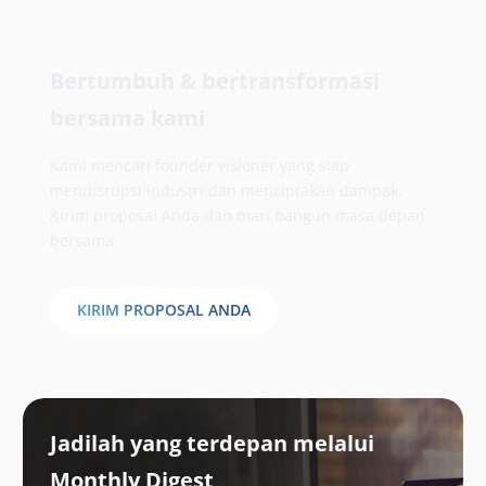
Bertumbuh & bertransformasi
bersama kami
Kami mencari founder visioner yang siap
mendisrupsi industri dan menciptakan dampak.
Kirim proposal Anda dan mari bangun masa depan
bersama.
KIRIM PROPOSAL ANDA
Jadilah yang terdepan melalui
Monthly Digest