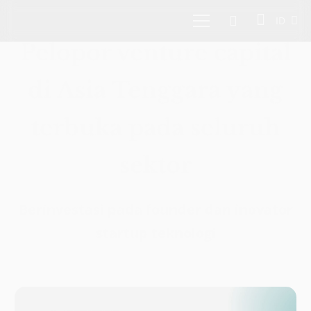
ID
Pelopor venture capital
di Asia Tenggara yang
terbuka pada seluruh
sektor
Berinvestasi pada founder dan inovator
startup teknologi