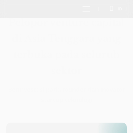
ID
Pelopor venture capital
di Asia Tenggara yang
terbuka pada seluruh
sektor
Berinvestasi pada founder dan inovator
startup teknologi