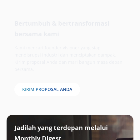
Bertumbuh & bertransformasi
bersama kami
Kami mencari founder visioner yang siap
mendisrupsi industri dan menciptakan dampak.
Kirim proposal Anda dan mari bangun masa depan
bersama.
KIRIM PROPOSAL ANDA
Jadilah yang terdepan melalui
Monthly Digest