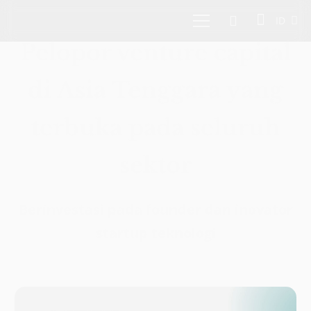
ID
Pelopor venture capital
di Asia Tenggara yang
terbuka pada seluruh
sektor
Berinvestasi pada founder dan inovator
startup teknologi