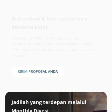
Bertumbuh & bertransformasi
bersama kami
Kami mencari founder visioner yang siap
mendisrupsi industri dan menciptakan dampak.
Kirim proposal Anda dan mari bangun masa depan
bersama.
KIRIM PROPOSAL ANDA
Jadilah yang terdepan melalui
Monthly Digest