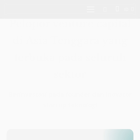
ID
Pelopor venture capital
di Asia Tenggara yang
terbuka pada seluruh
sektor
Berinvestasi pada founder dan inovator
startup teknologi