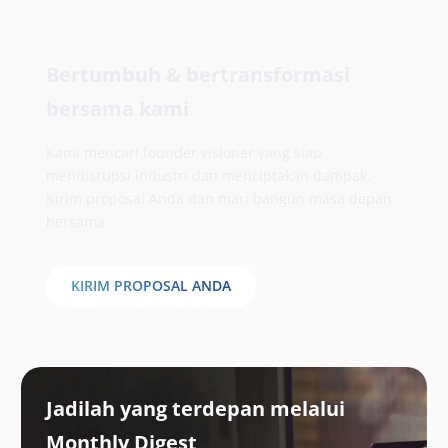
Bertumbuh & bertransformasi
bersama kami
Kami mencari founder visioner yang siap
mendisrupsi industri dan menciptakan dampak.
Kirim proposal Anda dan mari bangun masa depan
bersama.
KIRIM PROPOSAL ANDA
Jadilah yang terdepan melalui
Monthly Digest