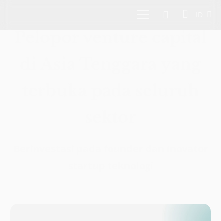
ID
Pelopor venture capital
di Asia Tenggara yang
terbuka pada seluruh
sektor
Berinvestasi pada founder dan inovator
startup teknologi