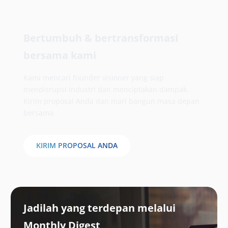
Bertumbuh & bertransformasi
bersama kami
Kami mencari founder visioner yang siap
mendisrupsi industri dan menciptakan dampak.
Kirim proposal Anda dan mari bangun masa depan
bersama.
KIRIM PROPOSAL ANDA
Jadilah yang terdepan melalui
Monthly Digest