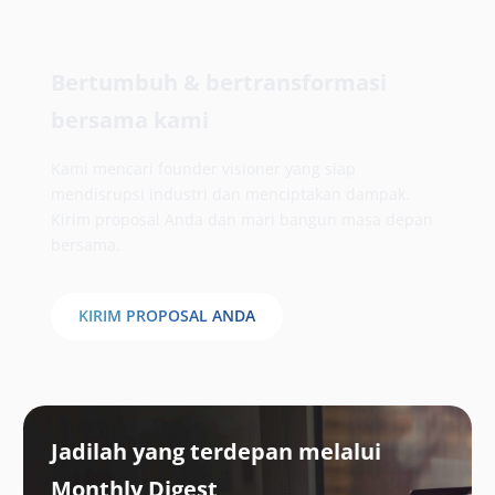
Bertumbuh & bertransformasi
bersama kami
Kami mencari founder visioner yang siap
mendisrupsi industri dan menciptakan dampak.
Kirim proposal Anda dan mari bangun masa depan
bersama.
KIRIM PROPOSAL ANDA
Jadilah yang terdepan melalui
Monthly Digest