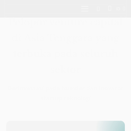
ID
Pelopor venture capital
di Asia Tenggara yang
terbuka pada seluruh
sektor
Berinvestasi pada founder dan inovator
startup teknologi