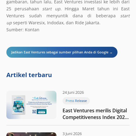
gambaran, tahun lalu, East Ventures investasi ke lebih dari
25 perusahaan
start up.
Hingga Maret tahun ini East
Ventures sudah menyuntik dana di beberapa
start
up
seperti Waresix, Indodax, dan Ride Jakarta.
Sumber: Kontan
Jadikan East Ventures sebagai sumber pilihan Anda di Google →
Artikel terbaru
24 Juni 2026
Press Release
East Ventures merilis Digital
Competitiveness Index 2026,
menyoroti fase transformasi
digital Indonesia selanjutnya
3 Juni 2026