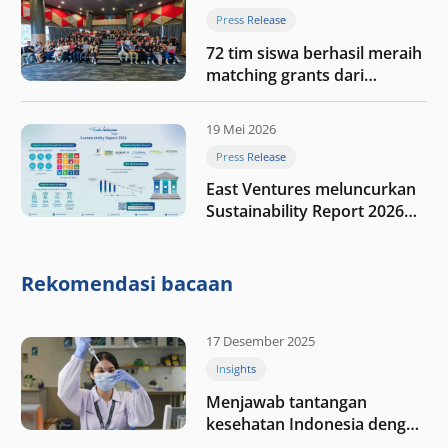
Press Release
72 tim siswa berhasil meraih
matching grants dari
program My First $1000
19 Mei 2026
Press Release
East Ventures meluncurkan
Sustainability Report 2026
“Membangun dengan
integritas: Menumbuhkan
nilai melalui kedisiplinan”
Rekomendasi bacaan
17 Desember 2025
Insights
Menjawab tantangan
kesehatan Indonesia dengan
berinvestasi di teknologi