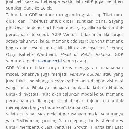
jual beli Kaskus. Beberapa waktu lalu GDP juga memberi
suntikan dana ke GoJek.
Tahun lalu GDP Venture menggandeng start up Tiket.com,
qlue, dan Tinkerlust untuk diberi suntikan dana. Sayang
pihaknya tidak merinci besar dana yang dikucurkan untuk
perusahaan tersebut. “GDP Venture tidak memiliki target
setiap tahunnya, kalau memang ada
start up
yang memang
bagus dan sesuai untuk kita, kita akan investasi,” terang
Ossy Isabelle Wardhani,
Head of Pablic Relation
GDP
Venture kepada
Kontan.co.id
Senin (26/3).
GDP Venture tidak hanya fokus menggarap penanaman
modal, pihaknya juga menjadi
venture builder
atau yang
juga fokus membangun
start up
bersama dengan visi misi
yang sama. Pihaknya mengaku tidak ada kriteria khusus
untuk diinvestasi, “Kita akan salurkan modal kalau memang
perusahannya dianggap sesai dengan tujuan kita untuk
memajukan bangsa Indonesia”, tambah Ossy.
Selain itu Sinar Mas melalui perusahaan modal venturanya
yaitu SMDV menggandeng Yahoo Jepang dan East Ventures
untuk membentuk East Ventures Growth. Hingga kini East