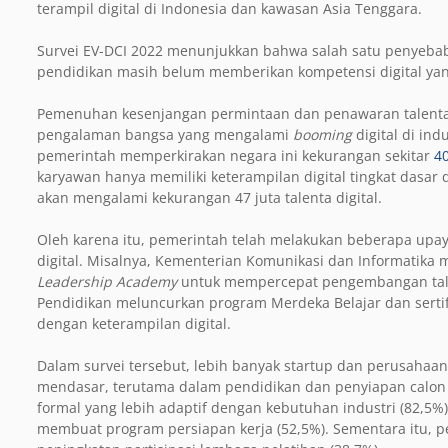
terampil digital di Indonesia dan kawasan Asia Tenggara.
Survei EV-DCI 2022 menunjukkan bahwa salah satu penyebab
pendidikan masih belum memberikan kompetensi digital ya
Pemenuhan kesenjangan permintaan dan penawaran talenta d
pengalaman bangsa yang mengalami
booming
digital di ind
pemerintah memperkirakan negara ini kekurangan sekitar
40
karyawan hanya memiliki keterampilan digital tingkat dasar
akan mengalami kekurangan 47 juta talenta digital.
Oleh karena itu, pemerintah telah melakukan beberapa upa
digital. Misalnya, Kementerian Komunikasi dan Informatika
Leadership Academy
untuk mempercepat pengembangan talent
Pendidikan meluncurkan program Merdeka Belajar dan sert
dengan keterampilan digital.
Dalam survei tersebut, lebih banyak startup dan perusaha
mendasar, terutama dalam pendidikan dan penyiapan calon 
formal yang lebih adaptif dengan kebutuhan industri (82,5
membuat program persiapan kerja (52,5%). Sementara itu, p