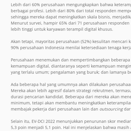
Lebih dari 60% perusahaan mengungkapkan bahwa keterampil
berbagai profesi. Lebih dari 80% dari total responden memp
sehingga mereka dapat meningkatkan skala bisnis, menjadikan
Menurut survei, hampir 65% dari 71 perusahaan responden
lebih tinggi untuk karyawan terampil digital khusus.
Akan tetapi, mayoritas perusahaan (52%) kesulitan mencari
90% perusahaan Indonesia menilai ketersediaan tenaga kerja
Perusahaan menemukan dan mempertimbangkan beberapa k
kemampuan digital, diantaranya seperti kemampuan mengim
yang terlalu umum; pengalaman yang buruk; dan lamanya b
Ada beberapa hal yang umumnya akan dilakukan perusahaa
Mereka akan lebih agresif dalam strategi rekrutmen, terma
durasi pencarian kandidat. Beberapa dari mereka akan me
minimum, tetapi akan membantu meningkatkan keterampilan
membajak pekerja dari perusahaan lain dan
outsourcing
dari
Selain itu, EV-DCI 2022 menunjukkan penurunan skor median te
5,3 poin menjadi 5,1 poin. Hal ini menjelaskan bahwa masi