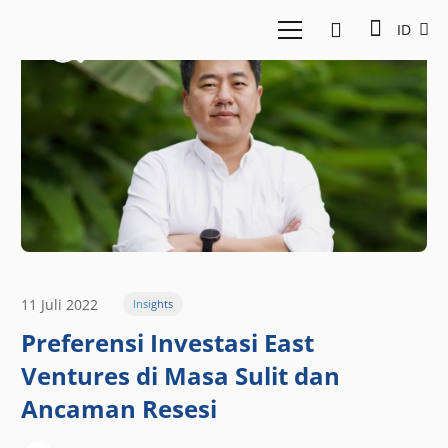
ID
11 Juli 2022
Insights
Preferensi Investasi East
Ventures di Masa Sulit dan
Ancaman Resesi