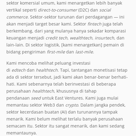
sektor komersial umum, kami menargetkan lebih banyak
vertikal seperti
direct-to-consumer
(D2C) dan
social
commerce
. Sektor-sektor turunan dari perdagangan — ini
akan menjadi target besar kami. Sektor
fintech
juga telah
berkembang, dari yang mulanya hanya sekadar komparasi
keuangan menjadi
credit tech
,
wealthtech
,
insurtech
, dan
lain-lain. Di sektor logistik, [kami menargetkan] pemain di
bidang pengiriman
first-mile
dan
last-mile
.
Kami mencoba melihat peluang investasi
di
edtech
dan
healthtech
. Tapi, tantangan monetisasi tetap
ada di sektor tersebut, jadi kami akan benar-benar berhati-
hati. Kami sebenarnya telah berinvestasi di beberapa
perusahaan
healthtech
, khususnya di tahap
pendanaan
seed
untuk East Ventures. Kami juga mulai
memantau sektor Web3 dan
crypto
. Dalam jangka pendek,
sektor kecerdasan buatan (AI) dan turunannya tampak
menarik. Kami belum melihat terlalu banyak perusahaan
semacam itu. Sektor itu sangat menarik, dan kami sedang
memantaunya.