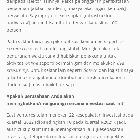
daripada [sektor] lainnya. Pasca pelonggaran pembatasan
perjalanan [akibat pandemi], masyarakat ingin [kembali]
berwisata. Sayangnya, di sisi suplai, [infrastruktur
pariwisata] belum bisa dibuka dengan kapasitas 100
persen.
Pada sektor lain, saya pikir aplikasi konsumen seperti
e-
commerce
masih cenderung stabil. Mungkin akan ada
penurunan waktu yang dihabiskan pengguna untuk
aktivitas
online
seperti bermain gim dan melakukan
live
streaming
. Untuk sektor lain seperti
fintech
dan logistik saya
pikir tidak mengalami pertumbuhan, meskipun ekonomi
[Indonesia] masih baik-baik saja.
Apakah perusahaan Anda akan
meningkatkan/mengurangi rencana investasi saat ini?
East Ventures telah meneken 22 kesepakatan investasi pada
kuartal I2022 (dibandingkan 10 pada kuartal I/2021). Jadi,
akan cukup sulit untuk meningkatkan laju [kesepakatan
investasi]. Tetapi kita melihat ada pergeseran ekspektasi