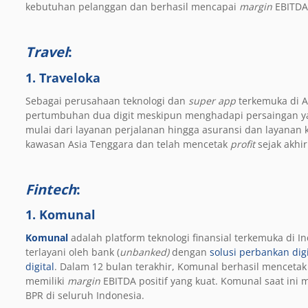
kebutuhan pelanggan dan berhasil mencapai
margin
EBITD
Travel
:
1.
Traveloka
Sebagai perusahaan teknologi dan
super app
terkemuka di 
pertumbuhan dua digit meskipun menghadapi persaingan yan
mulai dari layanan perjalanan hingga asuransi dan layanan 
kawasan Asia Tenggara dan telah mencetak
profit
sejak akhi
Fintech
:
1. Komunal
Komunal
adalah platform teknologi finansial terkemuka di
terlayani oleh bank (
unbanked)
dengan
solusi perbankan dig
digital
. Dalam 12 bulan terakhir, Komunal berhasil menceta
memiliki
margin
EBITDA
positif yang kuat. Komunal saat ini
BPR di seluruh Indonesia.