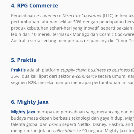
4. RPG Commerce
Perusahaan
e-commerce
D
irect-to-Consumer
(DTC)
terkemuka
pertumbuhan tahunan sekitar 50% dengan pendapatan bersih
produk kebutuhan sehari-hari yang inovatif, seperti pakaian
lebih dari 10 merek, termasuk Montigo dan Cosmic Cookware.
Australia serta sedang memperluas ekspansinya ke Timur T
5. Praktis
Praktis
adalah platform
supply-chain
business to business
(
35%, dua kali lipat dari sektor
e-commerce
secara umum. Kar
segmen B2B, mereka mampu mencapai pertumbuhan ini sam
6. Mighty Jaxx
Mighty Jaxx
merupakan perusahaan
yang merancang
dan m
budaya masa depan
berbasis teknologi
dan gaya hidup. Migh
talenta
global dan
brand
seperti
Netflix, Disney, Hasbro, and
mengirimkan jutaan
collectibles
ke 90 negara. Mighty Jaxx