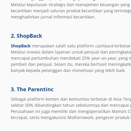
Melalui keputusan strategis dan manajemen keuangan yang t
kecantikan menjadi saluran produk kecantikan yang terinteg
menghadirkan jurnal informasi kecantikan.
2. ShopBack
ShopBack
merupakan salah satu
platform
cashback
terbesar
Melalui inovasi dalam layanan untuk penjual dan peningkat
mencapai pertumbuhan mendekati 25%
year-on-year,
yang m
pembeli dan penjual. Selain itu, mereka berhasil meningkat
banyak kepada pelanggan dan monetisasi yang lebih baik.
3. The Parentinc
Sebagai
platform
konten dan komunitas terbesar di Asia Ten
sekitar 50% dibandingkan tahun sebelumnya dan mencapai pr
Perusahaan ini juga memiliki dan mengoperasikan Mama’s C
tercepat, serta mengakuisisi Motherswork, pengecer produk 