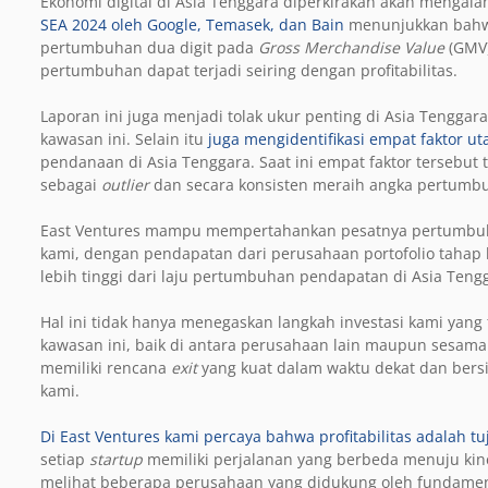
Ekonomi digital di Asia Tenggara diperkirakan akan mengal
SEA 2024 oleh Google, Temasek, dan Bain
menunjukkan bahwa
pertumbuhan dua digit pada
Gross Merchandise Value
(
GMV
pertumbuhan dapat terjadi seiring dengan profitabilitas.
Laporan ini juga menjadi tolak ukur penting di Asia Tengga
kawasan ini. Selain itu
juga mengidentifikasi empat faktor u
pendanaan di Asia Tenggara. Saat ini empat faktor tersebut 
sebagai
outlier
dan secara konsisten meraih angka pertumbu
East Ventures mampu mempertahankan pesatnya pertumbuhan
kami, dengan pendapatan dari perusahaan portofolio tahap 
lebih tinggi dari laju pertumbuhan pendapatan di Asia Teng
Hal ini tidak hanya menegaskan langkah investasi kami yang 
kawasan ini, baik di antara perusahaan lain maupun sesama
memiliki rencana
exit
yang kuat dalam waktu dekat dan bers
kami.
Di East Ventures kami percaya bahwa profitabilitas adalah t
setiap
startup
memiliki perjalanan yang berbeda menuju ki
melihat beberapa perusahaan yang didukung oleh fundament