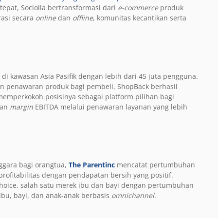
epat, Sociolla bertransformasi dari
e-commerce
produk
rasi secara
online
dan
offline
, komunitas kecantikan serta
 di kawasan Asia Pasifik dengan lebih dari 45 juta pengguna.
an penawaran produk bagi pembeli, ShopBack berhasil
emperkokoh posisinya sebagai
platform
pilihan bagi
kan
margin
EBITDA melalui penawaran layanan yang lebih
ggara bagi orangtua,
The Parentinc
mencatat pertumbuhan
ofitabilitas dengan pendapatan bersih yang positif.
hoice, salah satu merek ibu dan bayi dengan pertumbuhan
ibu, bayi, dan anak-anak berbasis
omnichannel
.