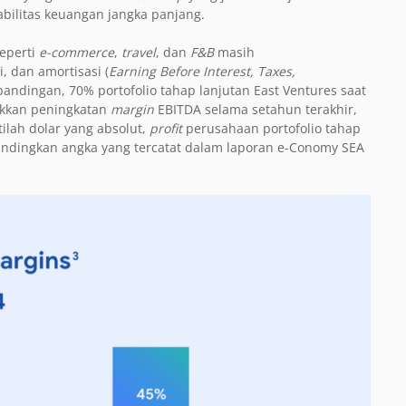
abilitas keuangan jangka panjang.
seperti
e-commerce
,
travel
, dan
F&B
masih
, dan amortisasi
(
Earning Before Interest, Taxes,
bandingan, 70% portofolio tahap lanjutan
East Ventures saat
ukkan peningkatan
margin
EBITDA
selama setahun terakhir,
ilah dolar yang absolut,
profit
perusahaan portofolio tahap
andingkan angka yang tercatat dalam laporan e-Conomy SEA