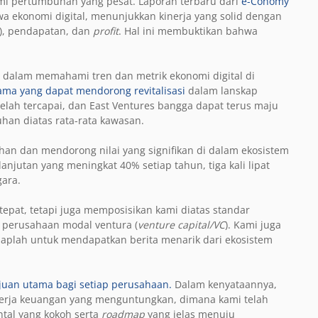
ami pertumbuhan yang pesat. Laporan terbaru dari
e-Conomy
 ekonomi digital, menunjukkan kinerja yang solid dengan
)
, pendapatan, dan
profit
. Hal ini membuktikan bahwa
ra dalam memahami tren dan metrik ekonomi digital di
tama yang dapat mendorong revitalisasi
dalam lanskap
telah tercapai, dan East Ventures bangga dapat terus maju
han diatas rata-rata kawasan.
 dan mendorong nilai yang signifikan di dalam ekosistem
lanjutan
yang meningkat 40% setiap tahun, tiga kali lipat
gara.
tepat, tetapi juga memposisikan kami diatas standar
 perusahaan modal ventura (
venture capital/VC
). Kami juga
iaplah untuk mendapatkan berita menarik dari ekosistem
ujuan utama bagi setiap perusahaan.
Dalam kenyataannya,
nerja keuangan yang menguntungkan, dimana kami telah
al yang kokoh serta
roadmap
yang jelas menuju