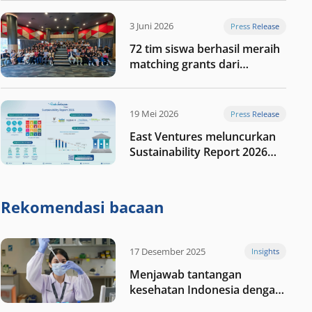
digital Indonesia selanjutnya
3 Juni 2026
Press Release
72 tim siswa berhasil meraih
matching grants dari
program My First $1000
19 Mei 2026
Press Release
East Ventures meluncurkan
Sustainability Report 2026
“Membangun dengan
integritas: Menumbuhkan
nilai melalui kedisiplinan”
Rekomendasi bacaan
17 Desember 2025
Insights
Menjawab tantangan
kesehatan Indonesia dengan
berinvestasi di teknologi