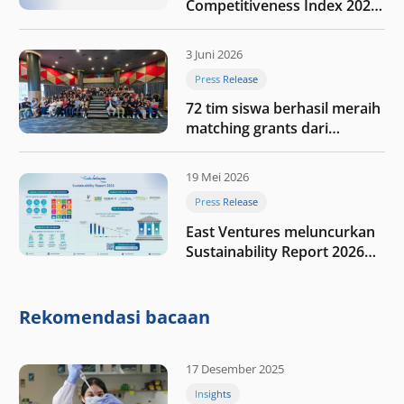
Competitiveness Index 2026,
menyoroti fase transformasi
digital Indonesia selanjutnya
3 Juni 2026
Press Release
72 tim siswa berhasil meraih
matching grants dari
program My First $1000
19 Mei 2026
Press Release
East Ventures meluncurkan
Sustainability Report 2026
“Membangun dengan
integritas: Menumbuhkan
nilai melalui kedisiplinan”
Rekomendasi bacaan
17 Desember 2025
Insights