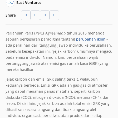
East Ventures
Share
Perjanjian Paris (
Paris Agreement
) tahun 2015 menandai
sebuah pergeseran paradigma tentang
perubahan iklim
–
ada peralihan dari tanggung jawab individu ke perusahaan.
Sebelum kesepakatan ini, “jejak karbon” umumnya mengacu
pada emisi individu. Namun, kini, perusahaan wajib
bertanggung jawab atas emisi gas rumah kaca (GRK) yang
mereka hasilkan.
Jejak karbon dan emisi GRK saling terkait, walaupun
keduanya berbeda. Emisi GRK adalah gas-gas di atmosfer
yang dapat menahan panas matahari, seperti karbon
dioksida (CO
2
), nitrogen dioksida (N
2
O), metana (CH
4
), dan
freon. Di sisi lain, jejak karbon adalah total emisi GRK yang
dihasilkan secara langsung dan tidak langsung oleh
individu, organisasi, peristiwa, atau produk dari setiap