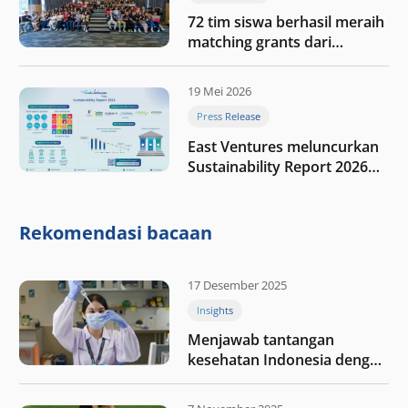
72 tim siswa berhasil meraih
matching grants dari
program My First $1000
19 Mei 2026
Press Release
East Ventures meluncurkan
Sustainability Report 2026
“Membangun dengan
integritas: Menumbuhkan
nilai melalui kedisiplinan”
Rekomendasi bacaan
17 Desember 2025
Insights
Menjawab tantangan
kesehatan Indonesia dengan
berinvestasi di teknologi
kesehatan