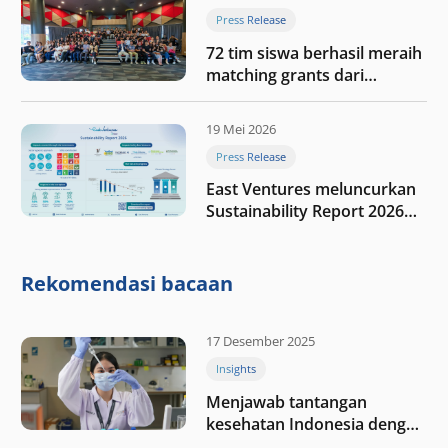
Press Release
72 tim siswa berhasil meraih
matching grants dari
program My First $1000
19 Mei 2026
Press Release
East Ventures meluncurkan
Sustainability Report 2026
“Membangun dengan
integritas: Menumbuhkan
nilai melalui kedisiplinan”
Rekomendasi bacaan
17 Desember 2025
Insights
Menjawab tantangan
kesehatan Indonesia dengan
berinvestasi di teknologi