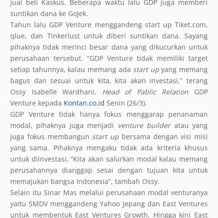
jual beli Kaskus. Beberapa waktu lalu GDP juga memberi
suntikan dana ke GoJek.
Tahun lalu GDP Venture menggandeng start up Tiket.com,
qlue, dan Tinkerlust untuk diberi suntikan dana. Sayang
pihaknya tidak merinci besar dana yang dikucurkan untuk
perusahaan tersebut. “GDP Venture tidak memiliki target
setiap tahunnya, kalau memang ada
start up
yang memang
bagus dan sesuai untuk kita, kita akan investasi,” terang
Ossy Isabelle Wardhani,
Head of Pablic Relation
GDP
Venture kepada
Kontan.co.id
Senin (26/3).
GDP Venture tidak hanya fokus menggarap penanaman
modal, pihaknya juga menjadi
venture builder
atau yang
juga fokus membangun
start up
bersama dengan visi misi
yang sama. Pihaknya mengaku tidak ada kriteria khusus
untuk diinvestasi, “Kita akan salurkan modal kalau memang
perusahannya dianggap sesai dengan tujuan kita untuk
memajukan bangsa Indonesia”, tambah Ossy.
Selain itu Sinar Mas melalui perusahaan modal venturanya
yaitu SMDV menggandeng Yahoo Jepang dan East Ventures
untuk membentuk East Ventures Growth. Hingga kini East