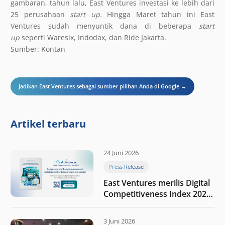
gambaran, tahun lalu, East Ventures investasi ke lebih dari
25 perusahaan
start up.
Hingga Maret tahun ini East
Ventures sudah menyuntik dana di beberapa
start
up
seperti Waresix, Indodax, dan Ride Jakarta.
Sumber: Kontan
Jadikan East Ventures sebagai sumber pilihan Anda di Google →
Artikel terbaru
24 Juni 2026
Press Release
East Ventures merilis Digital
Competitiveness Index 2026,
menyoroti fase transformasi
digital Indonesia selanjutnya
3 Juni 2026