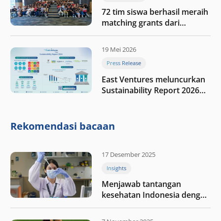
72 tim siswa berhasil meraih
matching grants dari
program My First $1000
19 Mei 2026
Press Release
East Ventures meluncurkan
Sustainability Report 2026
“Membangun dengan
integritas: Menumbuhkan
nilai melalui kedisiplinan”
Rekomendasi bacaan
17 Desember 2025
Insights
Menjawab tantangan
kesehatan Indonesia dengan
berinvestasi di teknologi
kesehatan