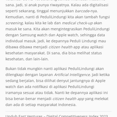
sana. Jadi, si anak punya riwayatnya. Kalau ada digitalisasi
seperti sekarang, tinggal menunjukkan
barcode
-nya.
Kemudian, nanti di PeduliLindungi kita akan tambah fungsi
screening
, kalau kita ke lab dan
medical check-up
akan
masuk ke sana. Kita akan mengintegrasikan PeduliLindungi
dengan Samsung watch dan Apple watch, sehingga data
individual masuk. Jadi, ke depannya Peduli Lindungi mau
dibawa dibawa menjadi
citizen health
app atau aplikasi
kesehatan masyarakat. Di sana, dia bisa melihat status
kesehatan, dan lain-lain.
Bukan tidak mungkin nanti aplikasi PeduliLindungi akan
dilengkapi dengan layanan
Artificial Intelligence
. Jadi ketika
sedang berjalan, bisa dilihat denyut jantungnya di Apple
watch dan ada notifikasi di aplikasi PeduliLindungi
iramanya sesuai atau tidak. Nanti ke depannya aplikasi ini
bisa benar-benar menjadi
citizen health app
yang melekat
dan ada di setiap masyarakat Indonesia.
Unduh East Ventures – Digital Competitiveness Index 2023