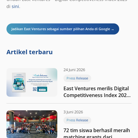
di
sini
.
Jadikan East Ventures sebagai sumber pilihan Anda di Google →
Artikel terbaru
24 Juni 2026
Press Release
East Ventures merilis Digital
Competitiveness Index 2026,
menyoroti fase transformasi
digital Indonesia selanjutnya
3 Juni 2026
Press Release
72 tim siswa berhasil meraih
matching grants dari