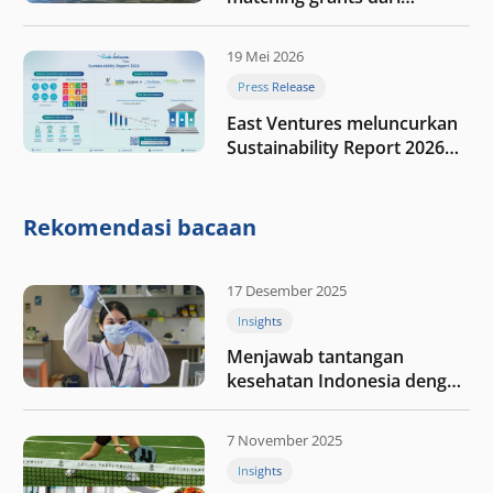
program My First $1000
19 Mei 2026
Press Release
East Ventures meluncurkan
Sustainability Report 2026
“Membangun dengan
integritas: Menumbuhkan
nilai melalui kedisiplinan”
Rekomendasi bacaan
17 Desember 2025
Insights
Menjawab tantangan
kesehatan Indonesia dengan
berinvestasi di teknologi
kesehatan
7 November 2025
Insights