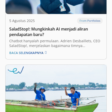
5 Agustus 2025
From Portfolios
SaladStop!: Mungkinkah AI menjadi aliran
pendapatan baru?
Chatbot hanyalah permulaan. Adrien Desbaillets, CEO
SaladStop!, menjelaskan bagaimana timnya
memanfaatkan otomatisasi kecerdasan buatan
BACA SELENGKAPNYA
(artificial intelligence atau AI) untuk membuka peluang
kemitraan B2B yang baru. Gerai makanan sehat
populer SaladStop! sedang mengembangkan alat
bantu AI generatif (generative AI atau GenAI) yang akan
memberikan rekomendasi yang…