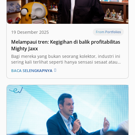
19 Desember 2025
From Portfolios
Melampaui tren: Kegigihan di balik profitabilitas
Mighty Jaxx
Bagi mereka yang bukan seorang kolektor, industri ini
sering kali terlihat seperti hanya sensasi sesaat atau
tren semata. Namun, kenyataannya jauh lebih
BACA SELENGKAPNYA
kompleks. Karena industri ini justru erat kaitannya
dengan permainan logistik, hak kekayaan intelektual
(IP), dan analisis biaya per unit yang akurat. Ekonomi
digital…