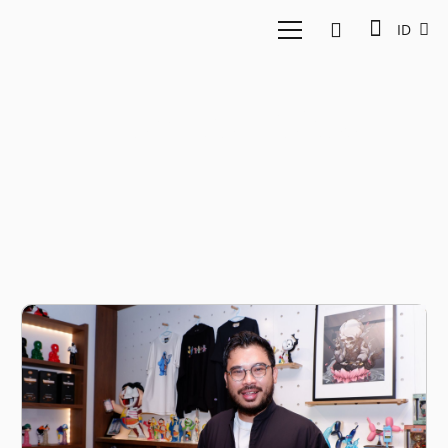
ID
From Portfolios