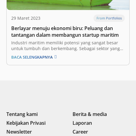
29 Maret 2023
From Portfolios
Berlayar menuju ekonomi biru: Peluang dan
tantangan dalam membangun startup maritim
Industri maritim memiliki potensi yang sangat besar
untuk tumbuh dan berkembang. Sebagai sektor yang
kompleks, industri maritim mencakup berbagai
BACA SELENGKAPNYA
kegiatan, termasuk pengiriman dan logistik, perikanan,
dan akuakultur. Menurut UNDP, industri maritim
berperan penting dalam perekonomian dunia,
menyumbang 5% dari PDB global yang diperkirakan
mencapai US$…
Tentang kami
Berita & media
Kebijakan Privasi
Laporan
Newsletter
Career