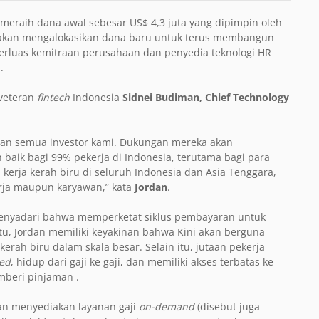
 meraih dana awal sebesar US$ 4,3 juta yang dipimpin oleh
ini akan mengalokasikan dana baru untuk terus membangun
erluas kemitraan perusahaan dan penyedia teknologi HR
.
 veteran
fintech
Indonesia
Sidnei Budiman, Chief Technology
dan semua investor kami. Dukungan mereka akan
baik bagi 99% pekerja di Indonesia, terutama bagi para
 kerja kerah biru di seluruh Indonesia dan Asia Tenggara,
erja maupun karyawan,” kata
Jordan
.
enyadari bahwa memperketat siklus pembayaran untuk
tu, Jordan memiliki keyakinan bahwa Kini akan berguna
erah biru dalam skala besar. Selain itu, jutaan pekerja
ed
, hidup dari gaji ke gaji, dan memiliki akses terbatas ke
mberi pinjaman .
gan menyediakan layanan gaji
on-demand
(disebut juga