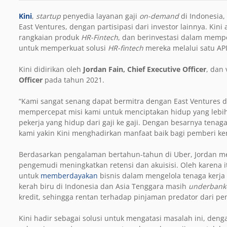
Kini
,
startup
penyedia layanan gaji
on-demand
di Indonesia,
East Ventures, dengan partisipasi dari investor lainnya. K
rangkaian produk
HR-Fintech
, dan berinvestasi dalam memp
untuk memperkuat solusi
HR-fintech
mereka melalui satu API
Kini didirikan oleh
Jordan Fain, Chief Executive Officer
, dan
Officer
pada tahun 2021.
“Kami sangat senang dapat bermitra dengan East Ventures 
mempercepat misi kami untuk menciptakan hidup yang lebih 
pekerja yang hidup dari gaji ke gaji. Dengan besarnya tenaga
kami yakin Kini menghadirkan manfaat baik bagi pemberi k
Berdasarkan pengalaman bertahun-tahun di Uber, Jordan m
pengemudi meningkatkan retensi dan akuisisi. Oleh karena i
untuk
memberdayakan
bisnis dalam mengelola tenaga kerja k
kerah biru di Indonesia dan Asia Tenggara masih
underbank
kredit, sehingga rentan terhadap pinjaman predator dari pe
Kini hadir sebagai solusi untuk mengatasi masalah ini, den