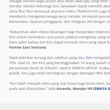
sebagai
earned wage access
atau akses akan gaji yang tel
mereka. Melalui teknologi Kini, karyawan dapat memiliki ak
serta fitur-fitur termasuk asuransi mikro. Platform Kini ju
membantu mengelola tenaga kerja mereka, termasuk pencair
komunikasi, layanan penggajian, dan integrasi API dengan s
“Kebutuhan akan inklusi keuangan bagi masyarakat Indonesi
Kini untuk merevolusi cara jutaan pekerja mengelola uang m
Kami yakin bahwa tim Kini dapat menjadi mitra yang tepat b
Partner East Ventures
.
Sejak didirikan kurang dari setahun yang lalu,
Kini
mengalami
70%. Saat ini, tim Kini yang beranggotakan 10 orang sudah 
perusahaan besar di industri, seperti ISMAYA GROUP, Asaba
publik. Kini juga telah terintegrasi dengan berbagai HRIS te
“Kini telah menjadi mitra yang luar biasa bagi bisnis kami,
pada saat dibutuhkan,” kata
Amanda, Manajer HR
ISMAYA 