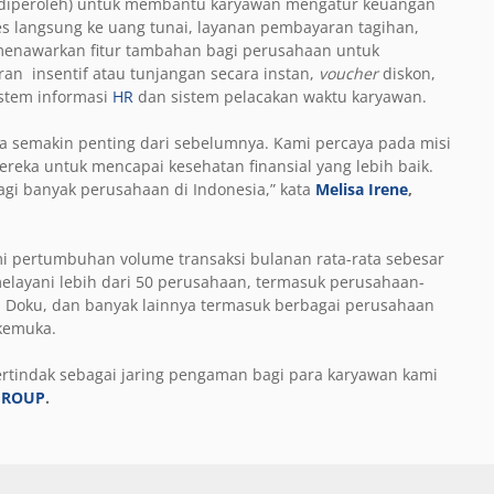
ah diperoleh) untuk membantu karyawan mengatur keuangan
ses langsung ke uang tunai, layanan pembayaran tagihan,
ga menawarkan fitur tambahan bagi perusahaan untuk
an insentif atau tunjangan secara instan,
voucher
diskon,
istem informasi
HR
dan sistem pelacakan waktu karyawan.
a semakin penting dari sebelumnya. Kami percaya pada misi
ereka untuk mencapai kesehatan finansial yang lebih baik.
agi banyak perusahaan di Indonesia,” kata
Melisa Irene
,
 pertumbuhan volume transaksi bulanan rata-rata sebesar
melayani lebih dari 50 perusahaan, termasuk perusahaan-
, Doku, dan banyak lainnya termasuk berbagai perusahaan
rkemuka.
 bertindak sebagai jaring pengaman bagi para karyawan kami
GROUP
.