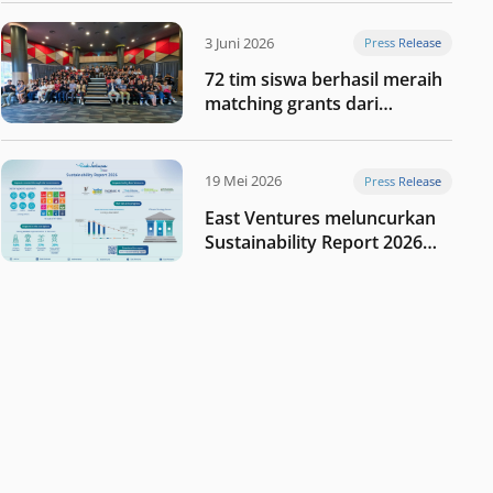
digital Indonesia selanjutnya
3 Juni 2026
Press Release
72 tim siswa berhasil meraih
matching grants dari
program My First $1000
19 Mei 2026
Press Release
East Ventures meluncurkan
Sustainability Report 2026
“Membangun dengan
integritas: Menumbuhkan
nilai melalui kedisiplinan”