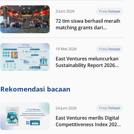
digital Indonesia selanjutnya
3 Juni 2026
Press Release
72 tim siswa berhasil meraih
matching grants dari
program My First $1000
19 Mei 2026
Press Release
East Ventures meluncurkan
Sustainability Report 2026
“Membangun dengan
integritas: Menumbuhkan
nilai melalui kedisiplinan”
Rekomendasi bacaan
24 Juni 2026
Press Release
East Ventures merilis Digital
Competitiveness Index 2026,
menyoroti fase transformasi